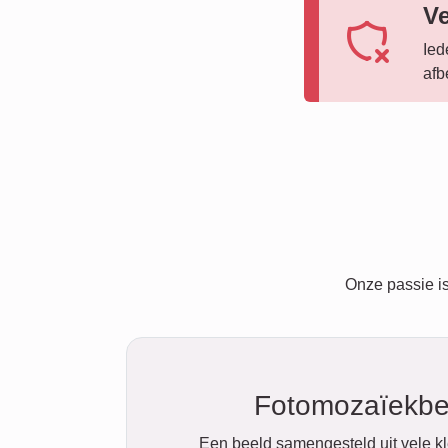
V
Ied
afb
Onze passie is
Fotomozaïekbe
Een beeld samengesteld uit vele k