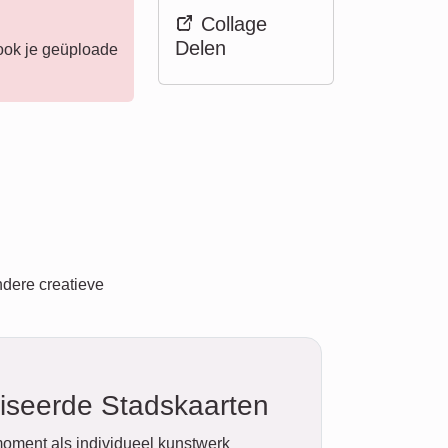
Collage
Delen
 ook je geüploade
ndere creatieve
iseerde Stadskaarten
oment als individueel kunstwerk