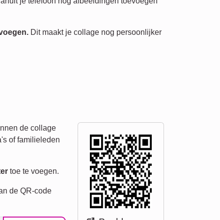
 vanuit je telefoon nog afbeeldingen toevoegen
e voegen.
Dit maakt je collage nog persoonlijker
unnen de collage
's of familieleden
er
toe te voegen.
scan de QR-code