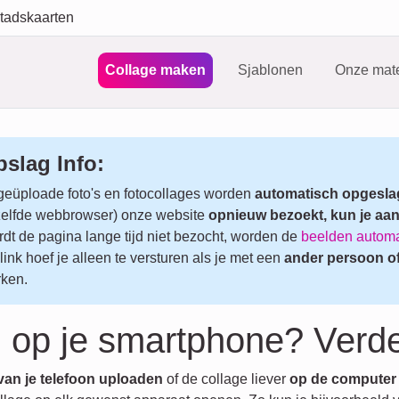
tadskaarten
Collage maken
Sjablonen
Onze mate
slag Info:
geüploade foto's en fotocollages worden
automatisch opgesl
elfde webbrowser) onze website
opnieuw bezoekt, kun je aan
dt de pagina lange tijd niet bezocht, worden de
beelden automa
link hoef je alleen te versturen als je met een
ander persoon o
ken.
 op je smartphone? Verd
van je telefoon uploaden
of de collage liever
op de computer 