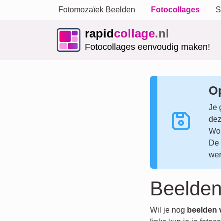
Fotomozaïek Beelden
Fotocollages
S
rapid
collage
.nl
Fotocollages eenvoudig maken!
Op
Je 
dez
Wor
De 
wer
Beelden
Wil je nog
beelden 