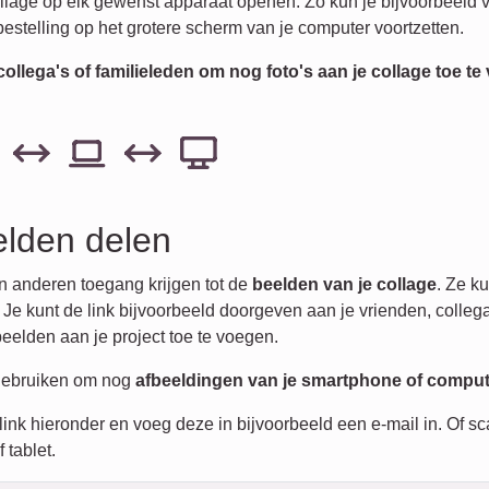
collage op elk gewenst apparaat openen. Zo kun je bijvoorbeeld
estelling op het grotere scherm van je computer voortzetten.
collega's of familieleden om nog foto's aan je collage toe t
elden delen
n anderen toegang krijgen tot de
beelden van je collage
. Ze k
 Je kunt de link bijvoorbeeld doorgeven aan je vrienden, collega
eelden aan je project toe te voegen.
 gebruiken om nog
afbeeldingen van je smartphone of comput
ink hieronder en voeg deze in bijvoorbeeld een e-mail in. Of 
 tablet.