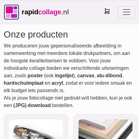
rapid
collage
.nl
Onze producten
We produceren jouw gepersonaliseerde afbeelding in
samenwerking met meerdere lokale drukpartners, om aan
de hoogste kwaliteitseisen te voldoen. Voor jouw
individuele collage bieden we verschillende uitvoeringen
aan, zoals
poster
(ook
ingelijst
),
canvas
,
alu-dibond
,
hardschuimplaat
en
acryl
, zodat er voor iedere smaak en
elk budget iets passends is.
Als je jouw fotocollage niet gedrukt wilt hebben, kun je ook
een
(JPG) download
bestellen.