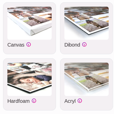
Canvas
Dibond
Hardfoam
Acryl