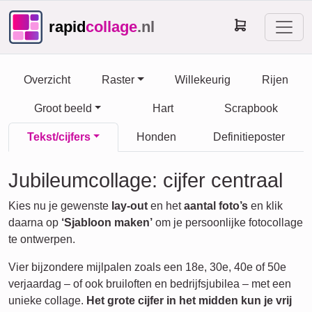
rapid
collage
.nl
Overzicht
Raster
Willekeurig
Rijen
Groot beeld
Hart
Scrapbook
Tekst/cijfers
Honden
Definitieposter
Jubileumcollage: cijfer centraal
Kies nu je gewenste
lay-out
en het
aantal foto’s
en klik
daarna op
‘Sjabloon maken’
om je persoonlijke fotocollage
te ontwerpen.
Vier bijzondere mijlpalen zoals een 18e, 30e, 40e of 50e
verjaardag – of ook bruiloften en bedrijfsjubilea – met een
unieke collage.
Het grote cijfer in het midden kun je vrij