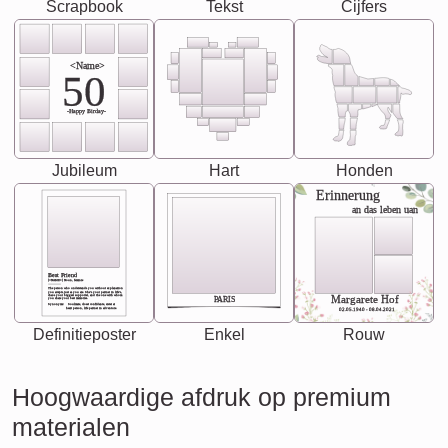
Scrapbook
Tekst
Cijfers
<Name>
50
-Happy Birday-
Jubileum
Hart
Honden
Erinnerung
an das leben uan
Best Friend
[<NAME>] Noun, feminie
The person who understands you without explanation
you accepts just as you are. She's your partner in life's,
chaos your biggest supporter, and the one with whom
Margarete Hof
PARIS
you share your best memories.
Synonyms: Soulmate, closet confidante, sister at
heart person, life partner in adventure.
02.05.1940 - 08.04.2021
Definitieposter
Enkel
Rouw
Hoogwaardige afdruk op premium
materialen