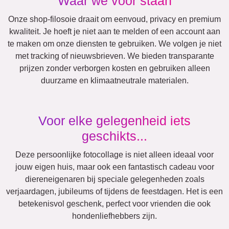
Geboorte
Mama
Klassiek
&
Oma
Kinderen
Papa
&
Opa
Familie
Jubileum
Pensioen
Getallen
Tekst
Verjaardag
Natuur
Hart
Retro