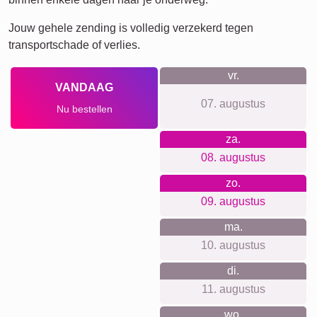
Rouw
Rouw
Waar we voor staan
Onze shop-filosoie draait om eenvoud, privacy en premium
kwaliteit. Je hoeft je niet aan te melden of een account aan
te maken om onze diensten te gebruiken. We volgen je niet
met tracking of nieuwsbrieven. We bieden transparante
prijzen zonder verborgen kosten en gebruiken alleen
duurzame en klimaatneutrale materialen.
Voor elke gelegenheid iets
geschikts...
Deze persoonlijke fotocollage is niet alleen ideaal voor