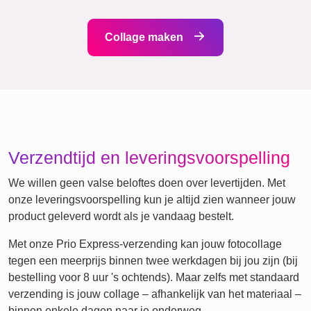
Veel!
Team
Vrienden
School
Katten
Honden
Definitieposter
XXL
Huisdier-