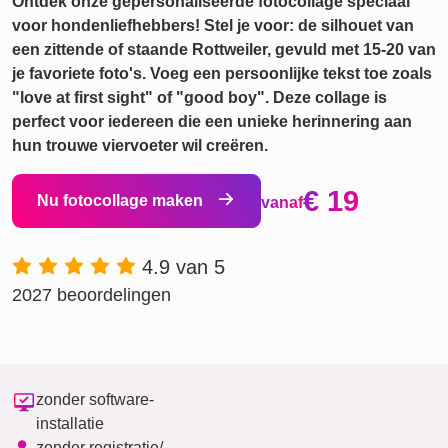
Ontdek onze gepersonaliseerde fotocollage speciaal
voor hondenliefhebbers! Stel je voor: de silhouet van
een zittende of staande Rottweiler, gevuld met 15-20 van
je favoriete foto's. Voeg een persoonlijke tekst toe zoals
"love at first sight" of "good boy". Deze collage is
perfect voor iedereen die een unieke herinnering aan
hun trouwe viervoeter wil creëren.
€ 19
Nu fotocollage maken
vanaf
4.9 van 5
2027 beoordelingen
zonder software-
installatie
zonder registratie/