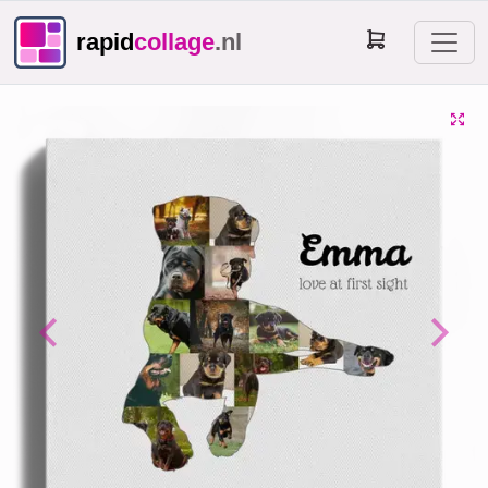
rapid
collage
.nl
Previous
Next