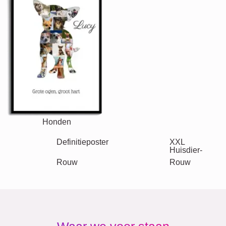
Andere ideeën, voorbeelden:
Vakantie
Huwelijk
Events
Scrapbook
Seizoensgebonden
Steden