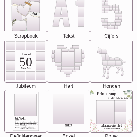
Text
Scrapbook
Tekst
Cijfers
<Name>
50
-Happy Birday-
Jubileum
Hart
Honden
Erinnerung
an das leben uan
Best Friend
[<NAME>] Noun, feminie
The person who understands you without explanation
you accepts just as you are. She's your partner in life's,
chaos your biggest supporter, and the one with whom
Margarete Hof
PARIS
you share your best memories.
Synonyms: Soulmate, closet confidante, sister at
heart person, life partner in adventure.
02.05.1940 - 08.04.2021
Definitieposter
Enkel
Rouw