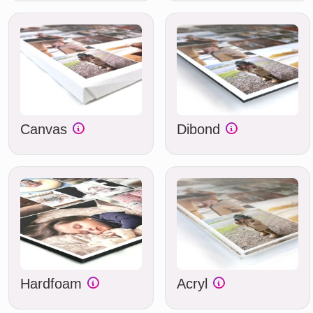
Canvas
Dibond
Hardfoam
Acryl