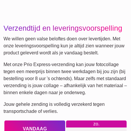
Retro
Hart
Veel!
Team
Vrienden
School
Honden
Katten
Definitieposter
XXL