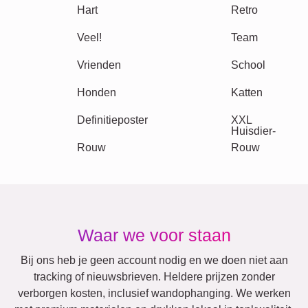
Oma & Opa
Familie
Jubileum
Pensioen