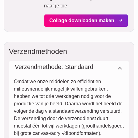
Met onze Prio Express-verzending kan jouw fotocollage
tegen een meerprijs binnen twee werkdagen bij jou zijn (bij
bestelling voor 8 uur 's ochtends). Maar zelfs met standaard
verzending is jouw collage – afhankelijk van het materiaal –
binnen enkele dagen naar je onderweg.
Jouw gehele zending is volledig verzekerd tegen
transportschade of verlies.
zo.
VANDAAG
09. augustus
Nu bestellen
ma.
10. augustus
di.
11. augustus