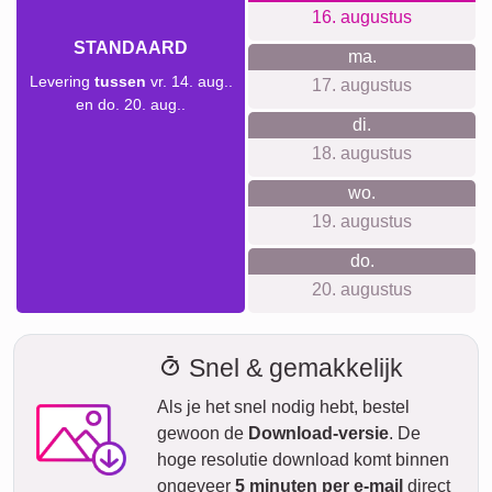
Ideaal voor verjaardagen van (o)pa en (o)ma, jubileums,
moederdag, vaderdag, een geboorte of doop, bruiloft of
verloving, housewarming, pensioen, afscheid van een
collega, herdenking, of gewoon om een bijzondere band
met foto’s en woorden te vieren.
Collage maken
Verzendtijd en leveringsvoorspelling
We willen geen valse beloftes doen over levertijden. Met
onze leveringsvoorspelling kun je altijd zien wanneer jouw
product geleverd wordt als je vandaag bestelt.