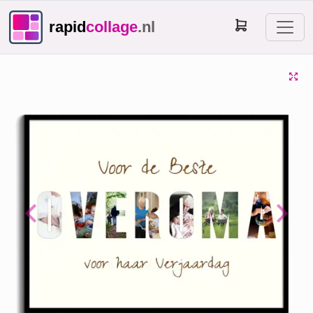
rapid
collage
.nl
Previous
Next