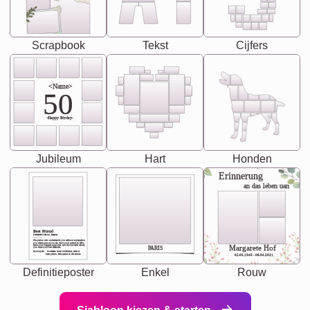
Scrapbook
Tekst
Cijfers
<Name>
50
-Happy Birday-
Jubileum
Hart
Honden
Erinnerung
an das leben uan
Best Friend
[<NAME>] Noun, feminie
The person who understands you without explanation
you accepts just as you are. She's your partner in life's,
chaos your biggest supporter, and the one with whom
Margarete Hof
PARIS
you share your best memories.
Synonyms: Soulmate, closet confidante, sister at
heart person, life partner in adventure.
02.05.1940 - 08.04.2021
Definitieposter
Enkel
Rouw