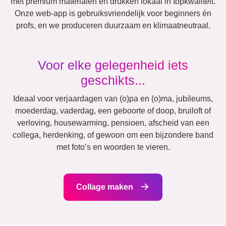
Tekst
Getallen
Verjaardag
Natuur