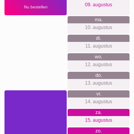
Huisdier-
Rouw
Rouw
Waar we voor staan
Bij ons heb je geen account nodig en we doen niet aan
tracking of nieuwsbrieven. Heldere prijzen zonder
verborgen kosten, inclusief wandophanging. We werken
met premium materialen en drukken lokaal in topkwaliteit.
Onze web-app is gebruiksvriendelijk voor beginners én
profs, en we produceren duurzaam en klimaatneutraal.
Voor elke gelegenheid iets
geschikts...