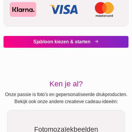
19. augustus
do.
20. augustus
Snel & gemakkelijk
Als je het snel nodig hebt, bestel
gewoon de
Download-versie
. De
hoge resolutie download komt binnen
ongeveer
5 minuten per e-mail
direct
naar je toe
Collage downloaden maken
Verzendmethoden