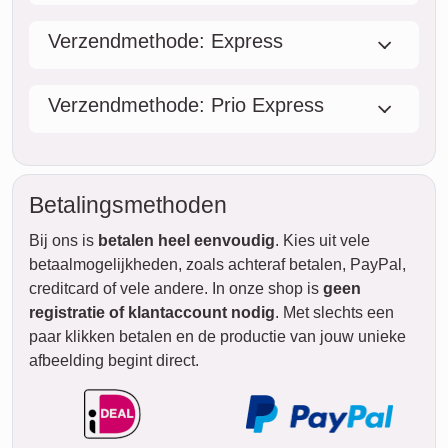
wo.
12. augustus
do.
13. augustus
vr.
14. augustus
za.
15. augustus
zo.
16. augustus
STANDAARD
ma.
Levering
tussen
vr. 14. aug..
17. augustus
en do. 20. aug..
di.
18. augustus
wo.