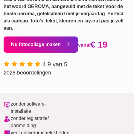
het woord OEROMA, aangevuld met de tekst Voor de
beste oeroma, gefeliciteerd met je verjaardag. Perfect
als cadeau; foto’s, tekst, kleuren en lay-out pas je zelf
aan.
€ 19
Nu fotocollage maken
vanaf
4.9 van 5
2028 beoordelingen
zonder software-
installatie
zonder registratie/
aanmelding
veel ontwerpmogelijkheden