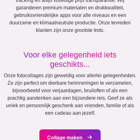
Honden
XXL
Definitieposter