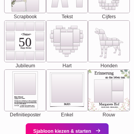
Scrapbook
Tekst
Cijfers
<Name>
50
-Happy Birday-
Jubileum
Hart
Honden
Erinnerung
an das leben uan
Best Friend
[<NAME>] Noun, feminie
The person who understands you without explanation
you accepts just as you are. She's your partner in life's,
chaos your biggest supporter, and the one with whom
Margarete Hof
PARIS
you share your best memories.
Synonyms: Soulmate, closet confidante, sister at
heart person, life partner in adventure.
02.05.1940 - 08.04.2021
Definitieposter
Enkel
Rouw
Sjabloon kiezen & starten