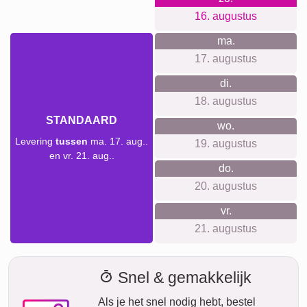
Verzendtijd en leveringsvoorspelling
We willen geen valse beloftes doen over levertijden. Met
onze leveringsvoorspelling kun je altijd zien wanneer jouw
product geleverd wordt als je vandaag bestelt.
Met onze Prio Express-verzending kan jouw fotocollage
tegen een meerprijs binnen twee werkdagen bij jou zijn (bij
bestelling voor 8 uur 's ochtends). Maar zelfs met standaard
verzending is jouw collage – afhankelijk van het materiaal –
binnen enkele dagen naar je onderweg.
Jouw gehele zending is volledig verzekerd tegen
transportschade of verlies.
ma.
VANDAAG
10. augustus
Nu bestellen