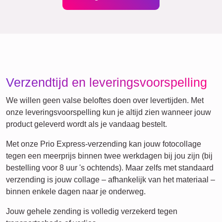
Rouw
Huisdier-Rouw
Waar we voor staan
Bij ons staat de klant centraal. Geen registratie vereist, geen
tracking en altijd volledige prijs transparantie. Wij
garanderen premium materialen en drukkwaliteit,
gebruiksvriendelijke apps voor alle niveaus en een
duurzame en klimaatneutrale productie. Onze tevreden
klanten zijn onze grootste trots.