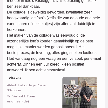
moeder in foto's vastleggen. Dat is prachtig gelukt! Ik
ben zeer dankbaar.
De collage is geweldig geworden, kwalitatief zeer
hoogwaardig, de foto's (zelfs die van de oude originele
exemplaren of de kleintjes) zijn allemaal duidelijk te
herkennen.
Het maken van de collage was eenvoudig, de
afzonderlijke foto's konden gemakkelijk op de best
mogelijke manier worden gepositioneerd. Het
bestelproces, de levering, alles ging snel en foutloos.
Had vandaag nog een vraag en een verzoek per e-mail
achteraf. Binnen een uur kreeg ik een positief
antwoord. Ik ben echt enthousiast!
- Norvisi
Afdruk Fotocollage Poster
90x60cm
Vertaald:
Toon
origineel (de)