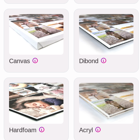
Canvas
Dibond
Hardfoam
Acryl