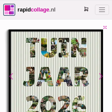
rapid
collage
.nl
Previous
Next