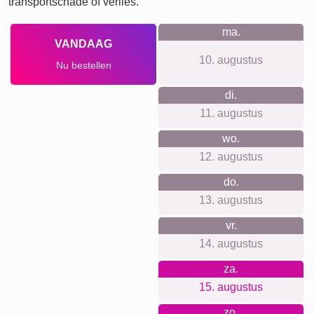
Voor elke gelegenheid iets
geschikts...
Onze fotocollages zijn geweldig voor allerlei gelegenheden.
Ze zijn perfect om dierbare herinneringen te verzamelen,
bijvoorbeeld voor verjaardagen, bruiloften of als een
prachtig aandenken aan een bijzondere reis. Geef ze als
uniek en persoonlijk geschenk aan vrienden, familie of als
een cadeau aan jezelf.
Collage maken