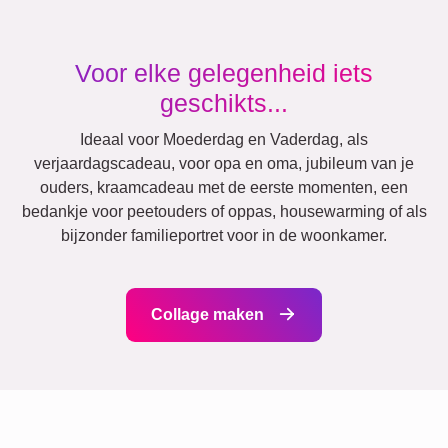
Veel!
Vrienden
School