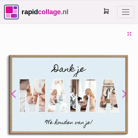
rapid
collage
.nl
Previous
Next