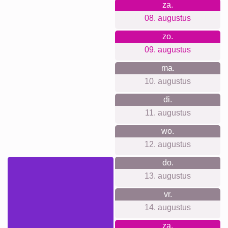
Definitieposter
Huisdier-
Rouw
Rouw
Waar we voor staan
Onze beloften: geen account nodig en geen tracking of
nieuwsbrief, maximale privacy. Transparante prijzen
inclusief ophangsysteem. Premium materialen en
printkwaliteit. Gebruiksvriendelijke web-app voor beginners
en profs. Veel formaten, van poster tot grote wanddecoratie.
Duurzaam en klimaatneutraal, met tevreden klanten in onze
reviews.