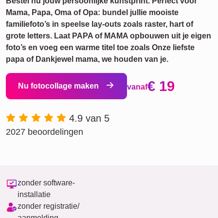
Bestel nu jouw persoonlijke kunstprint. Perfect voor
Mama, Papa, Oma of Opa: bundel jullie mooiste
familiefoto’s in speelse lay-outs zoals raster, hart of
grote letters. Laat PAPA of MAMA opbouwen uit je eigen
foto’s en voeg een warme titel toe zoals Onze liefste
papa of Dankjewel mama, we houden van je.
€ 19
Nu fotocollage maken
vanaf
4.9 van 5
2027 beoordelingen
zonder software-
installatie
zonder registratie/
aanmelding