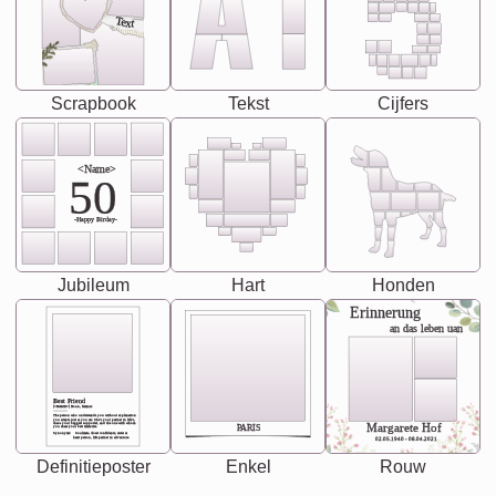
Text
Scrapbook
Tekst
Cijfers
<Name>
50
-Happy Birday-
Jubileum
Hart
Honden
Erinnerung
an das leben uan
Best Friend
[<NAME>] Noun, feminie
The person who understands you without explanation
you accepts just as you are. She's your partner in life's,
chaos your biggest supporter, and the one with whom
Margarete Hof
PARIS
you share your best memories.
Synonyms: Soulmate, closet confidante, sister at
heart person, life partner in adventure.
02.05.1940 - 08.04.2021
Definitieposter
Enkel
Rouw