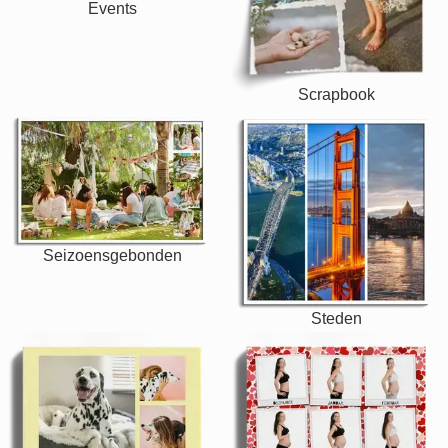
Events
Scrapbook
Seizoensgebonden
Steden