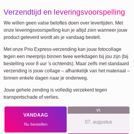
Katten
Honden
XXL