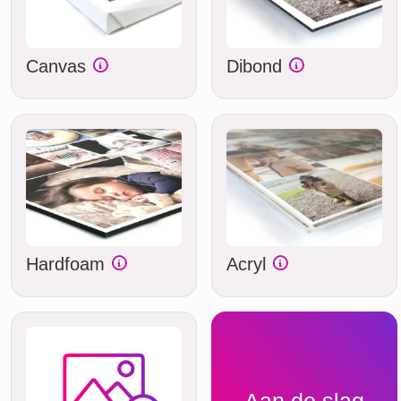
Canvas
Dibond
Hardfoam
Acryl
Aan de slag