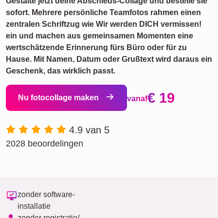
Gestalte jetzt deine Abschieds-Collage und bestelle sie
sofort. Mehrere persönliche Teamfotos rahmen einen
zentralen Schriftzug wie Wir werden DICH vermissen!
ein und machen aus gemeinsamen Momenten eine
wertschätzende Erinnerung fürs Büro oder für zu
Hause. Mit Namen, Datum oder Grußtext wird daraus ein
Geschenk, das wirklich passt.
€ 19
Nu fotocollage maken
vanaf
4.9 van 5
2028 beoordelingen
zonder software-
installatie
zonder registratie/