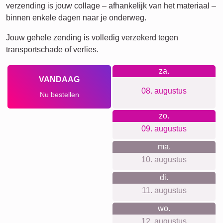
Huisdier-
Rouw
Rouw
Waar we voor staan
Bei Rapid-Collage brauchst du keinen Account und keine
Anmeldung. Es gibt kein Tracking und keinen Newsletter,
Datenschutz steht im Fokus. Die Preise sind transparent,
ohne versteckte Kosten, Wandaufhängung ist inklusive, und
produziert wird hochwertig sowie nachhaltig und
klimaneutral in Büro und Produktion.
Voor elke gelegenheid iets
geschikts...