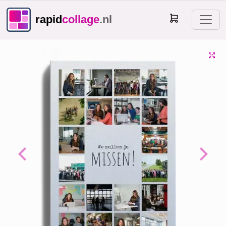
rapid
collage
.nl
Previous
Next