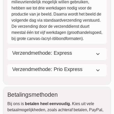
ma.
10. augustus
di.
11. augustus
wo.
12. augustus
do.
13. augustus
vr.
14. augustus
za.
15. augustus
zo.
STANDAARD
16. augustus
Levering
tussen
vr. 14. aug..
ma.