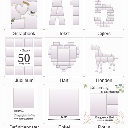
Text
Scrapbook
Tekst
Cijfers
<Name>
50
-Happy Birday-
Jubileum
Hart
Honden
Erinnerung
an das leben uan
Best Friend
[<NAME>] Noun, feminie
The person who understands you without explanation
you accepts just as you are. She's your partner in life's,
chaos your biggest supporter, and the one with whom
Margarete Hof
PARIS
you share your best memories.
Synonyms: Soulmate, closet confidante, sister at
heart person, life partner in adventure.
02.05.1940 - 08.04.2021
Definitieposter
Enkel
Rouw