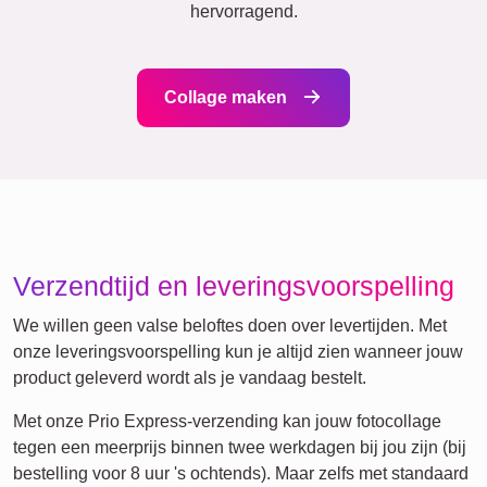
Vrienden
School
Katten
Honden
Definitieposter
XXL