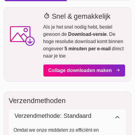
We willen geen valse beloftes doen over levertijden. Met
onze leveringsvoorspelling kun je altijd zien wanneer jouw
product geleverd wordt als je vandaag bestelt.
Met onze Prio Express-verzending kan jouw fotocollage
tegen een meerprijs binnen twee werkdagen bij jou zijn (bij
bestelling voor 8 uur 's ochtends). Maar zelfs met standaard
verzending is jouw collage – afhankelijk van het materiaal –
binnen enkele dagen naar je onderweg.
Jouw gehele zending is volledig verzekerd tegen
transportschade of verlies.
za.
VANDAAG
08. augustus
Nu bestellen
zo.
09. augustus