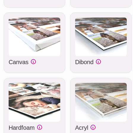
Canvas
Dibond
Hardfoam
Acryl