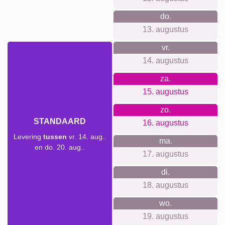
Ideal ist das Motiv als Abschiedsgeschenk für Kolleginnen
und Kollegen, für den letzten Arbeitstag, den Ruhestand
oder einen Teamwechsel. Ebenso passend für ein
Dankeschön an Auszubildende, Praktikantinnen oder
Projektteams, oder als Erinnerung an ein gemeinsames
Jahr im Verein. Auch als Deko fürs Büro, fürs Homeoffice
oder als Überraschung zur Abschiedsfeier funktioniert es
hervorragend.
Collage maken
Verzendtijd en leveringsvoorspelling