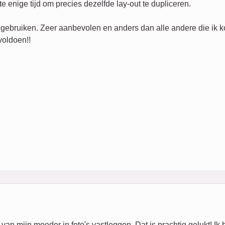
e enige tijd om precies dezelfde lay-out te dupliceren.
 gebruiken. Zeer aanbevolen en anders dan alle andere die ik k
voldoen!!
van mijn moeder in foto's vastleggen. Dat is prachtig gelukt! Ik