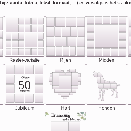
jv. aantal foto's, tekst, formaat,
…) en vervolgens het sjablo
Raster-variatie
Rijen
Midden
<Name>
50
-Happy Birday-
Jubileum
Hart
Honden
Erinnerung
an das leben uan