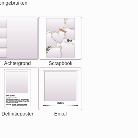
on gebruiken.
Text
Achtergrond
Scrapbook
Best Friend
[<NAME>] Noun, feminie
The person who understands you without explanation
you accepts just as you are. She's your partner in life's,
chaos your biggest supporter, and the one with whom
PARIS
you share your best memories.
Synonyms: Soulmate, closet confidante, sister at
heart person, life partner in adventure.
Definitieposter
Enkel