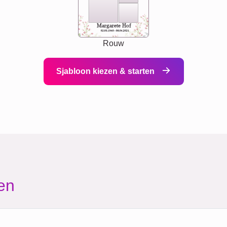
Margarete Hof
02.05.1940 - 08.04.2021
Rouw
Sjabloon kiezen & starten
en