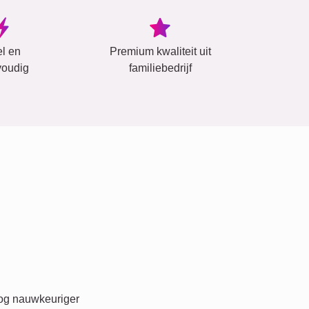
el en
Premium kwaliteit uit
oudig
familiebedrijf
nog nauwkeuriger