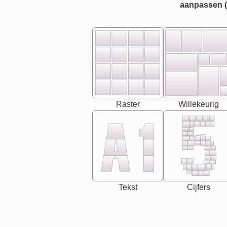
aanpassen (bi
Raster
Willekeurig
Tekst
Cijfers