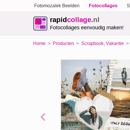
Fotomozaïek Beelden
Fotocollages
S
rapid
collage
.nl
Fotocollages eenvoudig maken!
Home
Producten
Scrapbook, Vakantie
Previous