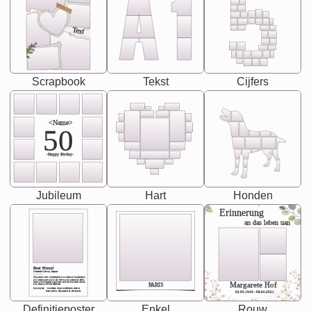
Text
Scrapbook
Tekst
Cijfers
<Name>
50
-Happy Birday-
Jubileum
Hart
Honden
Erinnerung
an das leben uan
Best Friend
[<NAME>] Noun, feminie
The person who understands you without explanation
you accepts just as you are. She's your partner in life's,
chaos your biggest supporter, and the one with whom
Margarete Hof
PARIS
you share your best memories.
Synonyms: Soulmate, closet confidante, sister at
heart person, life partner in adventure.
02.05.1940 - 08.04.2021
Definitieposter
Enkel
Rouw