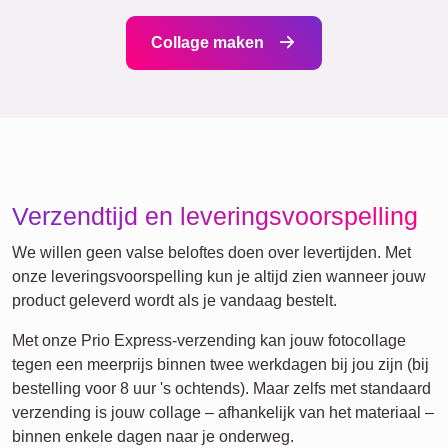
Events
Scrapbook
Seizoensgebonden
Steden
Geboorte