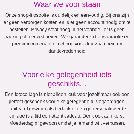
Andere ideeën, voorbeelden:
Vakantie
Huwelijk