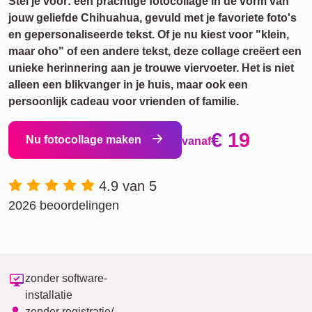
Stel je voor: een prachtige fotocollage in de vorm van
jouw geliefde Chihuahua, gevuld met je favoriete foto's
en gepersonaliseerde tekst. Of je nu kiest voor "klein,
maar oho" of een andere tekst, deze collage creëert een
unieke herinnering aan je trouwe viervoeter. Het is niet
alleen een blikvanger in je huis, maar ook een
persoonlijk cadeau voor vrienden of familie.
€ 19
Nu fotocollage maken
vanaf
4.9 van 5
2026 beoordelingen
zonder software-
installatie
zonder registratie/