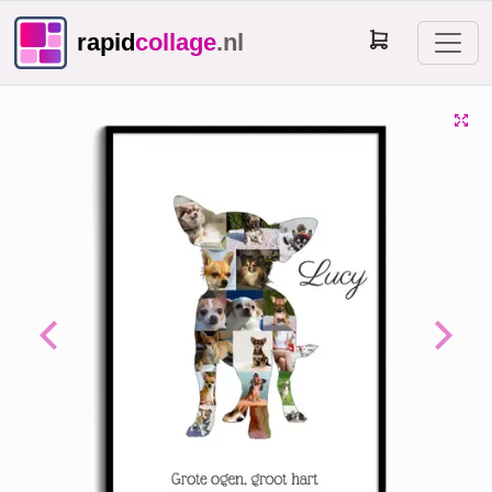
rapid
collage
.nl
Previous
Next