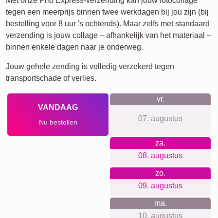
Veel!
Vrienden
School