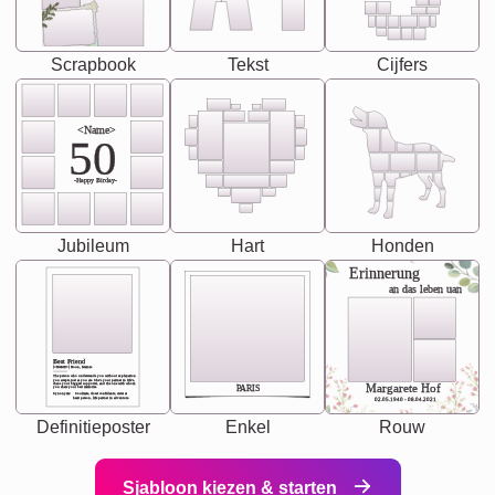
Scrapbook
Tekst
Cijfers
<Name>
50
-Happy Birday-
Jubileum
Hart
Honden
Erinnerung
an das leben uan
Best Friend
[<NAME>] Noun, feminie
The person who understands you without explanation
you accepts just as you are. She's your partner in life's,
chaos your biggest supporter, and the one with whom
Margarete Hof
PARIS
you share your best memories.
Synonyms: Soulmate, closet confidante, sister at
heart person, life partner in adventure.
02.05.1940 - 08.04.2021
Definitieposter
Enkel
Rouw
Sjabloon kiezen & starten