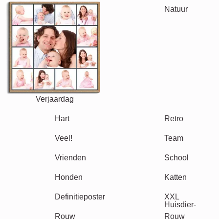
Familie
Jubileum
Pensioen
Tekst
Getallen