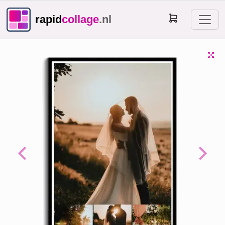
rapid
collage
.nl
Previous
Next