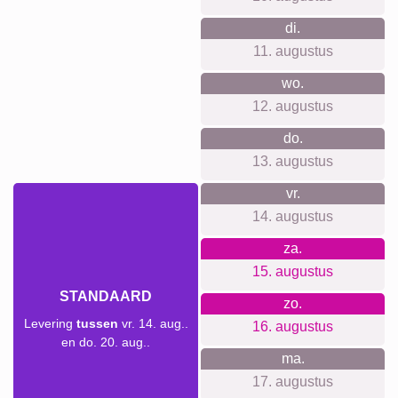
Katten
Honden
XXL
Definitieposter
Huisdier-
Rouw
Rouw