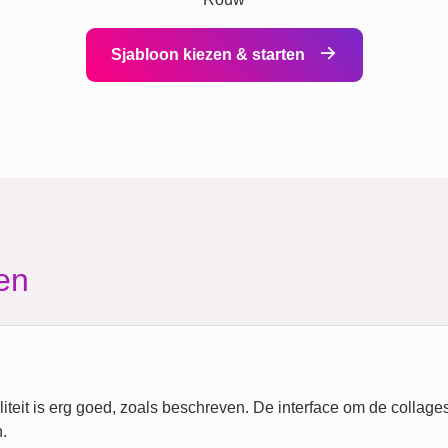
Sjabloon kiezen & starten
en
eit is erg goed, zoals beschreven. De interface om de collages 
.