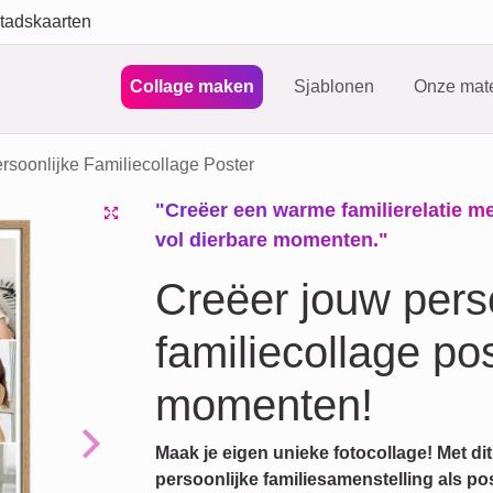
tadskaarten
Collage maken
Sjablonen
Onze mate
rsoonlijke Familiecollage Poster
"Creëer een warme familierelatie met
vol dierbare momenten."
Creëer jouw persoo
familiecollage pos
momenten!
Maak je eigen unieke fotocollage! Met di
Next
persoonlijke familiesamenstelling als po