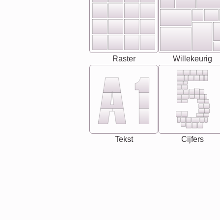
Raster
Willekeurig
Tekst
Cijfers