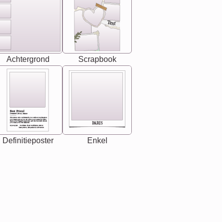
Text
Achtergrond
Scrapbook
Best Friend
[<NAME>] Noun, feminie
The person who understands you without explanation
you accepts just as you are. She's your partner in life's,
chaos your biggest supporter, and the one with whom
PARIS
you share your best memories.
Synonyms: Soulmate, closet confidante, sister at
heart person, life partner in adventure.
Definitieposter
Enkel