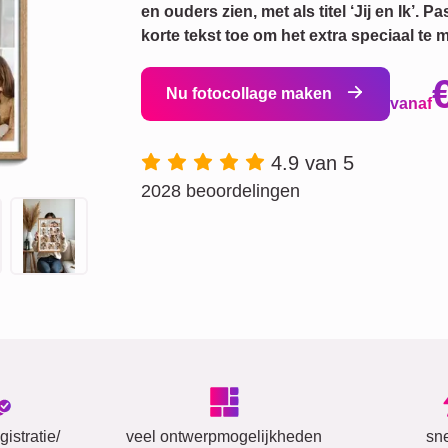
en ouders zien, met als titel ‘Jij en Ik’. 
korte tekst toe om het extra speciaal te 
Nu fotocollage maken
vanaf
4.9 van 5
2028 beoordelingen
istratie/
veel ontwerpmogelijkheden
sn