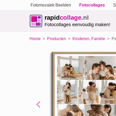
Fotomozaïek Beelden
Fotocollages
S
rapid
collage
.nl
Fotocollages eenvoudig maken!
Home
Producten
Kinderen, Familie
Pe
Previous