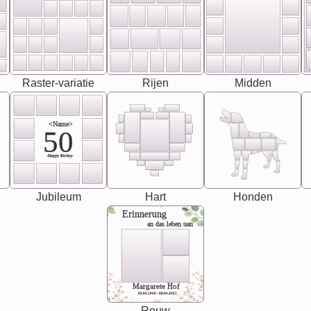
Raster-variatie
Rijen
Midden
<Name>
50
-Happy Birday-
Jubileum
Hart
Honden
Erinnerung
an das leben uan
Margarete Hof
02.05.1940 - 08.04.2021
Rouw