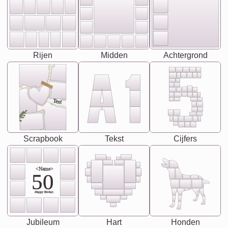
Rijen
Midden
Achtergrond
Text
Scrapbook
Tekst
Cijfers
<Name>
50
-Happy Birday-
Jubileum
Hart
Honden