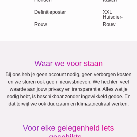
Veel!
Vrienden
School