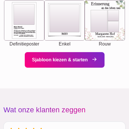
Erinnerung
an das leben uan
Best Friend
[<NAME>] Noun, feminie
The person who understands you without explanation
you accepts just as you are. She's your partner in life's,
chaos your biggest supporter, and the one with whom
Margarete Hof
PARIS
you share your best memories.
Synonyms: Soulmate, closet confidante, sister at
heart person, life partner in adventure.
02.05.1940 - 08.04.2021
Definitieposter
Enkel
Rouw
Sjabloon kiezen & starten
Wat onze klanten zeggen