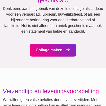
Katten
Honden
XXL
Definitieposter