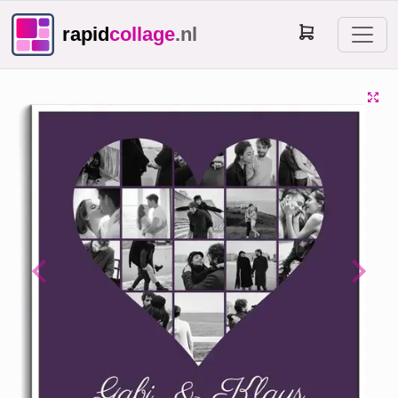
rapid
collage
.nl
Previous
Next