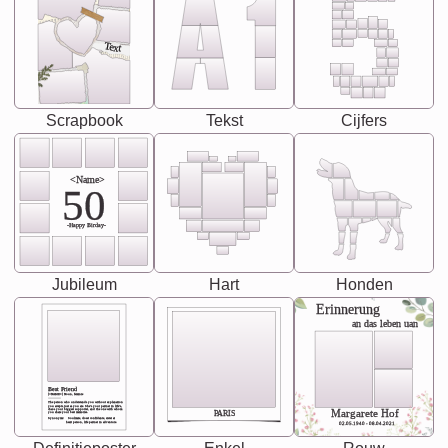
Text
Scrapbook
Tekst
Cijfers
<Name>
50
-Happy Birday-
Jubileum
Hart
Honden
Erinnerung
an das leben uan
Best Friend
[<NAME>] Noun, feminie
The person who understands you without explanation
you accepts just as you are. She's your partner in life's,
chaos your biggest supporter, and the one with whom
Margarete Hof
PARIS
you share your best memories.
Synonyms: Soulmate, closet confidante, sister at
heart person, life partner in adventure.
02.05.1940 - 08.04.2021