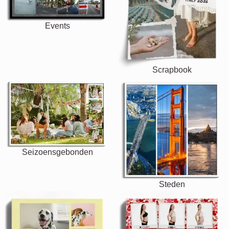
Events
Scrapbook
Seizoensgebonden
Steden