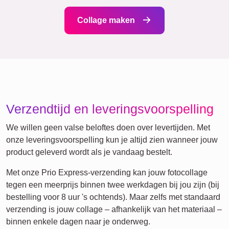
XXL
Definitieposter
Rouw
Huisdier-Rouw