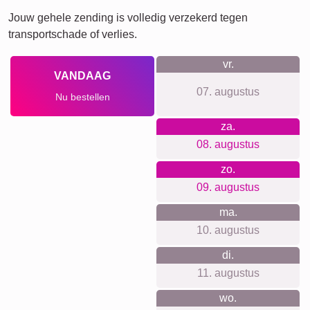
Waar we voor staan
Bij ons hoef je je niet aan te melden en we volgen je niet
rond met tracking of nieuwsbrieven. Duidelijke prijzen
zonder verborgen kosten, ophangsysteem inbegrepen.
Premium materialen en topdruk, gebruiksvriendelijke
webapp voor iedereen, duurzaam en klimaatneutraal
geproduceerd, met tevreden klanten als bewijs.
Voor elke gelegenheid iets
geschikts...
Perfect voor Vaderdag, verjaardag of jubileum. Ook mooi
met foto’s van een geboorte of doop, het eerste schooljaar,
een reis of een kerstcadeau onder de boom. Als bedankje