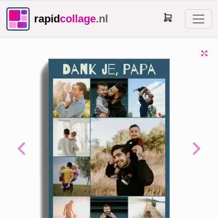
rapid
collage
.nl
Previous
Next