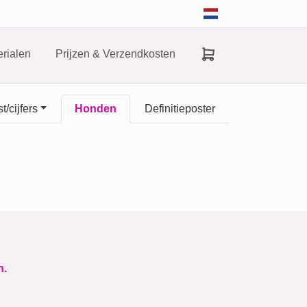
rialen
Prijzen & Verzendkosten
t/cijfers
Honden
Definitieposter
n.