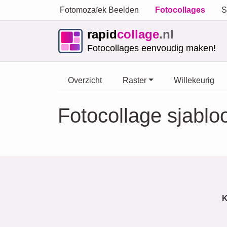
Fotomozaïek Beelden
Fotocollages
S
rapid
collage
.nl
Fotocollages eenvoudig maken!
Overzicht
Raster
Willekeurig
Fotocollage sjabl
K