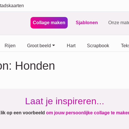
tadskaarten
Collage maken
Sjablonen
Onze mate
Rijen
Groot beeld
Hart
Scrapbook
Teks
oon: Honden
Laat je inspireren...
lik op een voorbeeld
om jouw persoonlijke collage te make