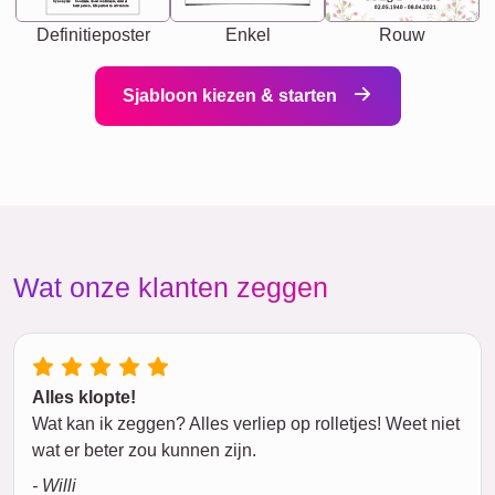
Synonyms: Soulmate, closet confidante, sister at
heart person, life partner in adventure.
02.05.1940 - 08.04.2021
Definitieposter
Enkel
Rouw
Sjabloon kiezen & starten
Wat onze klanten zeggen
Alles klopte!
Wat kan ik zeggen? Alles verliep op rolletjes! Weet niet
wat er beter zou kunnen zijn.
- Willi