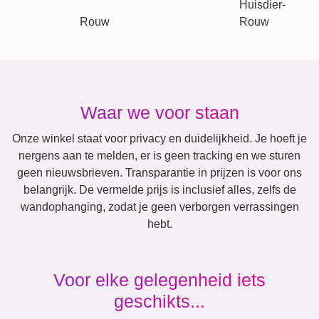
Andere ideeën, voorbeelden:
Vakantie
Huwelijk