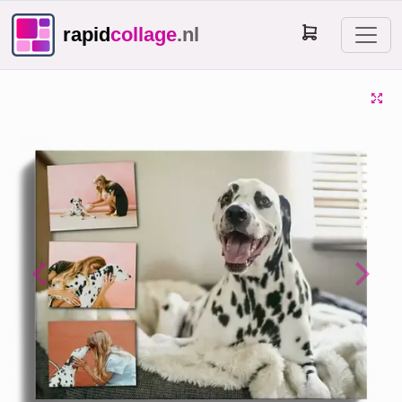
rapid
collage
.nl
Previous
Next