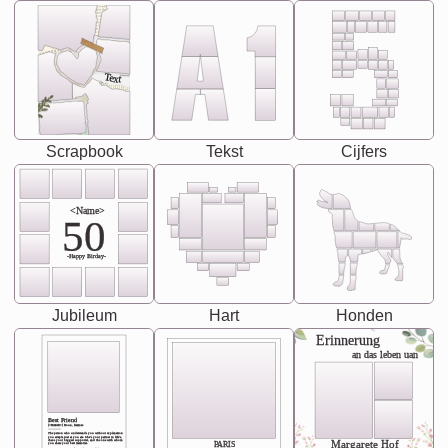
Text
Scrapbook
Tekst
Cijfers
<Name>
50
-Happy Birday-
Jubileum
Hart
Honden
Erinnerung
an das leben uan
Best Friend
[<NAME>] Noun, feminie
The person who understands you without explanation
you accepts just as you are. She's your partner in life's,
chaos your biggest supporter, and the one with whom
Margarete Hof
PARIS
you share your best memories.