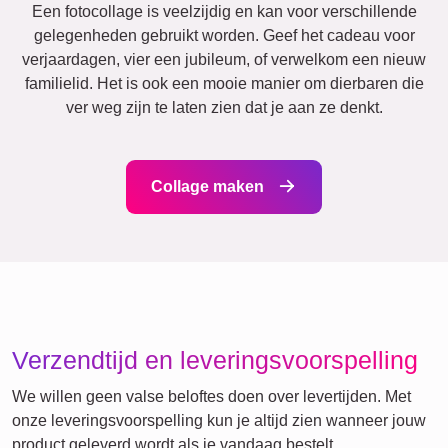
Events
Scrapbook
Seizoensgebonden
Steden
Geboorte