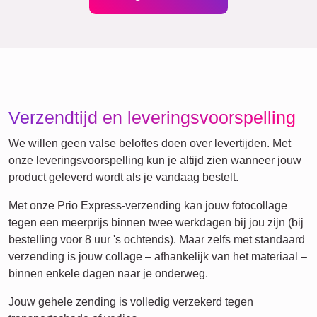
Events
Scrapbook
Seizoensgebonden
Steden
Geboorte