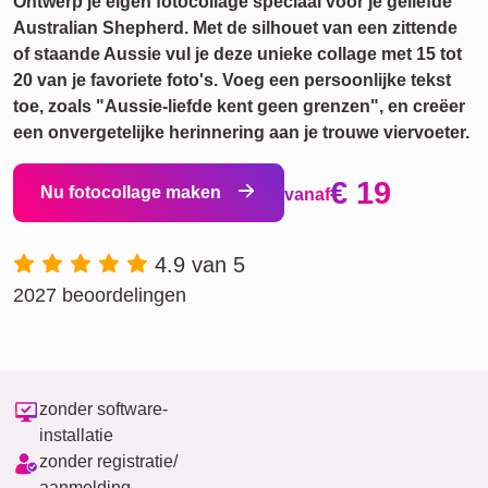
Ontwerp je eigen fotocollage speciaal voor je geliefde
Australian Shepherd. Met de silhouet van een zittende
of staande Aussie vul je deze unieke collage met 15 tot
20 van je favoriete foto's. Voeg een persoonlijke tekst
toe, zoals "Aussie-liefde kent geen grenzen", en creëer
een onvergetelijke herinnering aan je trouwe viervoeter.
€ 19
Nu fotocollage maken
vanaf
4.9 van 5
2027 beoordelingen
zonder software-
installatie
zonder registratie/
aanmelding