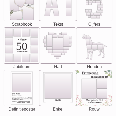
Text
Scrapbook
Tekst
Cijfers
<Name>
50
-Happy Birday-
Jubileum
Hart
Honden
Erinnerung
an das leben uan
Best Friend
[<NAME>] Noun, feminie
The person who understands you without explanation
you accepts just as you are. She's your partner in life's,
chaos your biggest supporter, and the one with whom
Margarete Hof
PARIS
you share your best memories.
Synonyms: Soulmate, closet confidante, sister at
heart person, life partner in adventure.
02.05.1940 - 08.04.2021
Definitieposter
Enkel
Rouw