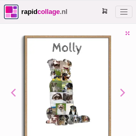
rapid
collage
.nl
Previous
Next