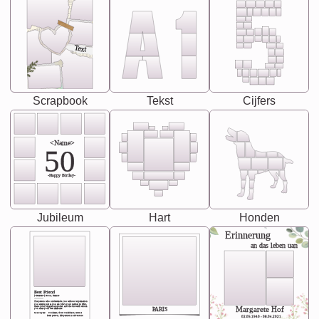
Text
Scrapbook
Tekst
Cijfers
<Name>
50
-Happy Birday-
Jubileum
Hart
Honden
Erinnerung
an das leben uan
Best Friend
[<NAME>] Noun, feminie
The person who understands you without explanation
you accepts just as you are. She's your partner in life's,
chaos your biggest supporter, and the one with whom
Margarete Hof
PARIS
you share your best memories.
Synonyms: Soulmate, closet confidante, sister at
heart person, life partner in adventure.
02.05.1940 - 08.04.2021