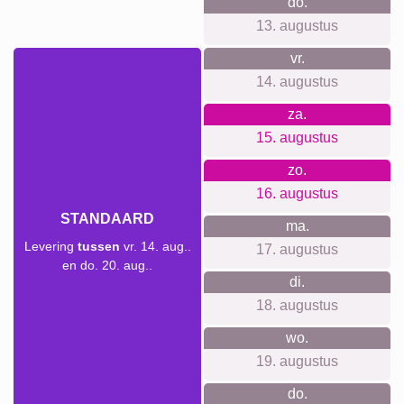
Waar we voor staan
Wij geloven in transparantie en privacy. Daarom hoef je je
bij ons niet aan te melden voor een account. We gebruiken
geen tracking en versturen geen nieuwsbrieven. Onze
prijzen zijn inclusief wandophangsystemen en er zijn geen
verborgen kosten. Daarnaast zijn we trots op onze
duurzame, klimaatneutrale productie.
Voor elke gelegenheid iets
geschikts...
Onze collages zijn perfect voor allerlei gelegenheden.
Verjaardagen, jubilea of gewoon als verrassing: geef een
uniek en persoonlijk geschenk. Denk aan een
gedenkwaardige collage voor een trouwe hondeneigenaar
of voor dierbaren die een bijzondere plek in je leven
innemen.