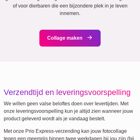
Vakantie
Huwelijk
Events
Scrapbook
Seizoensgebonden
Steden
Geboorte
Mama
Klassiek
&
Oma
Kinderen
Papa
&
Opa
Familie