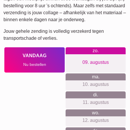
Jubileum
Pensioen
Getallen
Tekst
Verjaardag
Natuur
Hart
Retro
Veel!
Team
Vrienden
School
Honden
Katten
Definitieposter
XXL
Huisdier-
Rouw
Rouw