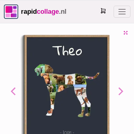
rapid
collage
.nl
Previous
Next