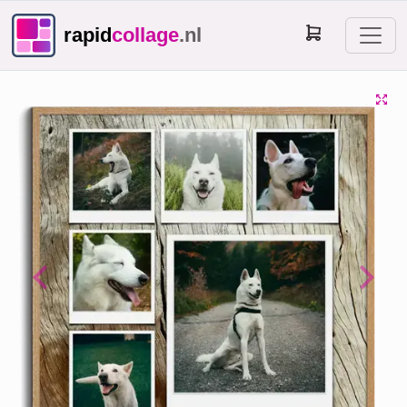
rapid
collage
.nl
Previous
Next