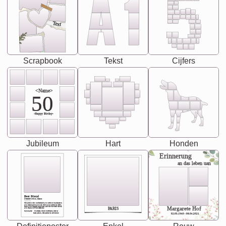
Text
Scrapbook
Tekst
Cijfers
<Name>
50
-Happy Birday-
Jubileum
Hart
Honden
Erinnerung
an das leben uan
Best Friend
[<NAME>] Noun, feminie
The person who understands you without explanation
you accepts just as you are. She's your partner in life's,
chaos your biggest supporter, and the one with whom
Margarete Hof
PARIS
you share your best memories.
Synonyms: Soulmate, closet confidante, sister at
heart person, life partner in adventure.
02.05.1940 - 08.04.2021