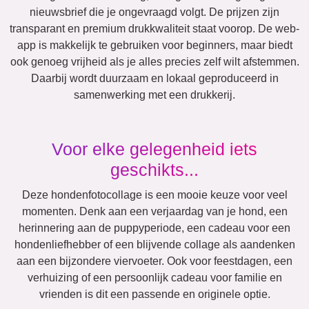
Events
Scrapbook
Steden