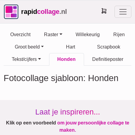
rapid
collage
.nl
Overzicht
Raster
Willekeurig
Rijen
Groot beeld
Hart
Scrapbook
Tekst/cijfers
Honden
Definitieposter
Fotocollage sjabloon: Honden
Laat je inspireren...
Klik op een voorbeeld
om jouw persoonlijke collage te
maken.