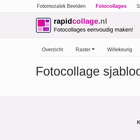
Fotomozaïek Beelden
Fotocollages
S
rapid
collage
.nl
Fotocollages eenvoudig maken!
Overzicht
Raster
Willekeurig
Fotocollage sjabl
K