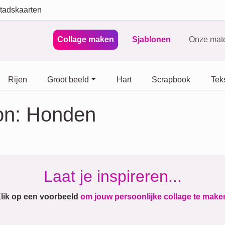
tadskaarten
Collage maken
Sjablonen
Onze mate
Rijen
Groot beeld
Hart
Scrapbook
Teks
oon: Honden
Laat je inspireren...
lik op een voorbeeld
om jouw persoonlijke collage te make