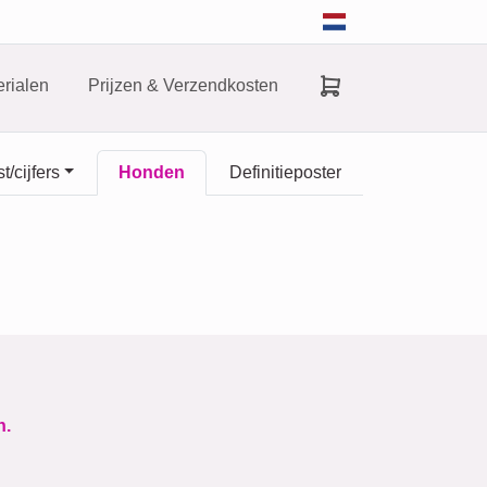
rialen
Prijzen & Verzendkosten
t/cijfers
Honden
Definitieposter
n.