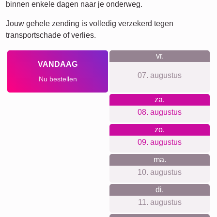
Jubileum
Pensioen
Tekst
Getallen
Verjaardag
Natuur
Hart
Retro
Veel!
Team
Vrienden
School
Honden
Katten