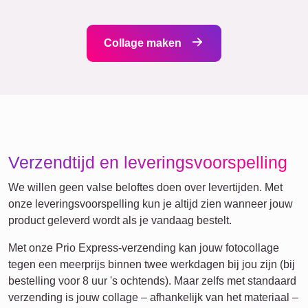
Events
Scrapbook
Steden
Seizoensgebonden
Mama
Klassiek
Geboorte
&
Oma
Kinderen
Papa
&
Opa
Familie