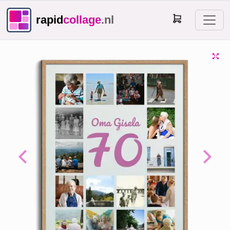
rapid
collage
.nl
Previous
Next