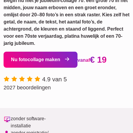
Begin nu met je jubileum-collage 70: een grote 70 in het
midden, jouw naam erboven en een groet eronder,
omlijst door 20–80 foto’s in een strak raster. Kies zelf het
getal, de naam, de tekst, het aantal foto’s, de
achtergrond, de kleuren en staand of liggend. Perfect
voor een 70ste verjaardag, platina huwelijk of een 70-
jarig jubileum.
€ 19
Nu fotocollage maken
vanaf
4.9 van 5
2027 beoordelingen
zonder software-
installatie
zonder registratie/