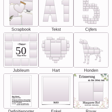
Text
Scrapbook
Tekst
Cijfers
<Name>
50
-Happy Birday-
Jubileum
Hart
Honden
Erinnerung
an das leben uan
Best Friend
[<NAME>] Noun, feminie
The person who understands you without explanation
you accepts just as you are. She's your partner in life's,
chaos your biggest supporter, and the one with whom
Margarete Hof
PARIS
you share your best memories.
Synonyms: Soulmate, closet confidante, sister at
heart person, life partner in adventure.
02.05.1940 - 08.04.2021
Definitieposter
Enkel
Rouw