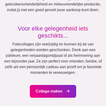
Andere ideeën, voorbeelden:
Vakantie
Huwelijk
Events
Scrapbook
Seizoensgebonden
Steden
Mama
Klassiek
Geboorte
&
Oma
Kinderen
Papa
&
Opa
Familie
Jubileum
Pensioen
Tekst