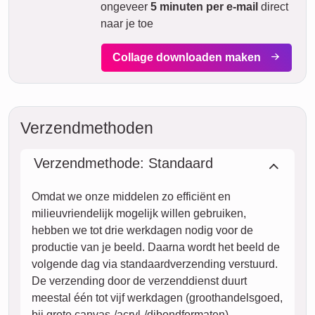
tegen een meerprijs binnen twee werkdagen bij jou zijn (bij
bestelling voor 8 uur 's ochtends). Maar zelfs met standaard
verzending is jouw collage – afhankelijk van het materiaal –
binnen enkele dagen naar je onderweg.
Jouw gehele zending is volledig verzekerd tegen
transportschade of verlies.
vr.
VANDAAG
07. augustus
Nu bestellen
za.
08. augustus
zo.
09. augustus
ma.
10. augustus