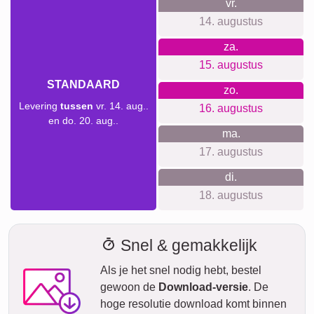
een bijzonder jaar. Ze zijn perfect voor vrienden, familie, of
zelfs als een persoonlijk cadeau aan jezelf om je favoriete
momenten te vereeuwigen.
Collage maken
Verzendtijd en leveringsvoorspelling
We willen geen valse beloftes doen over levertijden. Met
onze leveringsvoorspelling kun je altijd zien wanneer jouw
product geleverd wordt als je vandaag bestelt.
Met onze Prio Express-verzending kan jouw fotocollage