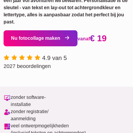
een jaar vol avonturen wil bewaren. Personalisatie is de
sleutel - van tekst en lay-out tot achtergrondkleur en
lettertype, alles is aanpasbaar zodat het perfect bij jou
past.
€ 19
Nu fotocollage maken
vanaf
4.9 van 5
2027 beoordelingen
zonder software-
installatie
zonder registratie/
aanmelding
veel ontwerpmogelijkheden
(inclusief teksten en achtergronden)