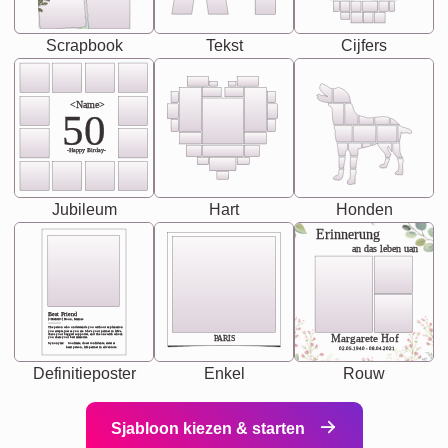
Scrapbook
Tekst
Cijfers
<Name>
50
-Happy Birday-
Jubileum
Hart
Honden
Erinnerung
an das leben uan
Best Friend
[<NAME>] Noun, feminie
The person who understands you without explanation
you accepts just as you are. She's your partner in life's,
chaos your biggest supporter, and the one with whom
Margarete Hof
PARIS
you share your best memories.
Synonyms: Soulmate, closet confidante, sister at
heart person, life partner in adventure.
02.05.1940 - 08.04.2021
Definitieposter
Enkel
Rouw
Sjabloon kiezen & starten