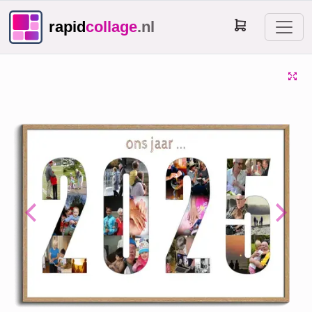
rapid
collage
.nl
Previous
Next