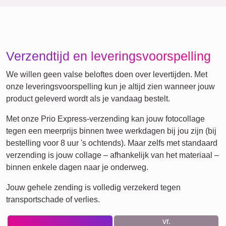
Getallen
Verjaardag
Natuur
Hart
Retro
Veel!
Team
Vrienden
School
Honden
Katten
Definitieposter
XXL
Huisdier-
Rouw
Rouw