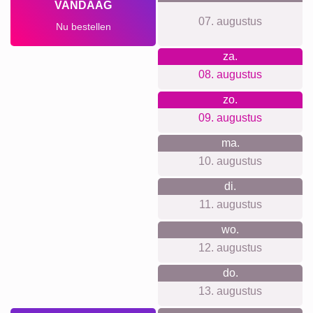
Waar we voor staan
Onze shop-ethos draait om eenvoud en transparantie. Geen
account vereist, geen nieuwsbrief en geen verborgen
kosten. We zorgen voor duidelijke prijzen inclusief
wandbevestiging. Onze focus ligt op privacy,
gebruikersvriendelijkheid en milieuvriendelijke productie,
zodat jij met een goed gevoel jouw aankoop kunt doen.
Voor elke gelegenheid iets
geschikts...
Fotocollages zijn veelzijdig en kunnen bij tal van
gelegenheden worden geschonken. Denk aan een
jubileum, een verjaardagsmijlpaal of als herinnering aan