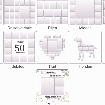
Raster-variatie
Rijen
Midden
<Name>
50
-Happy Birday-
Jubileum
Hart
Honden
Erinnerung
an das leben uan
Margarete Hof
02.05.1940 - 08.04.2021
Rouw