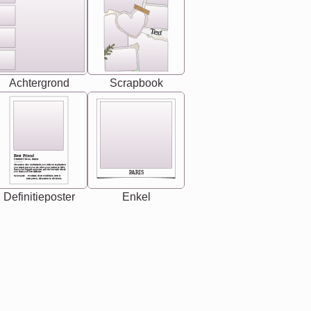
Text
Achtergrond
Scrapbook
Best Friend
[<NAME>] Noun, feminie
The person who understands you without explanation
you accepts just as you are. She's your partner in life's,
chaos your biggest supporter, and the one with whom
PARIS
you share your best memories.
Synonyms: Soulmate, closet confidante, sister at
heart person, life partner in adventure.
Definitieposter
Enkel