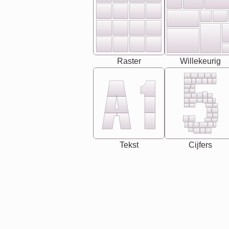
Raster
Willekeurig
Tekst
Cijfers