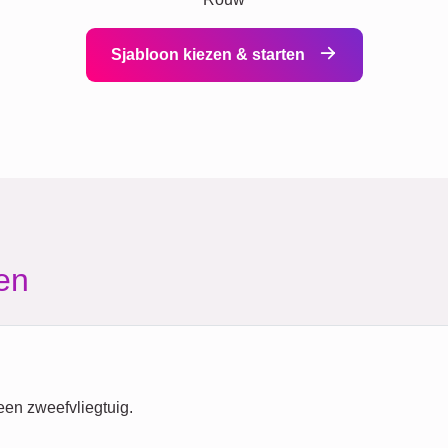
Sjabloon kiezen & starten
en
een zweefvliegtuig.