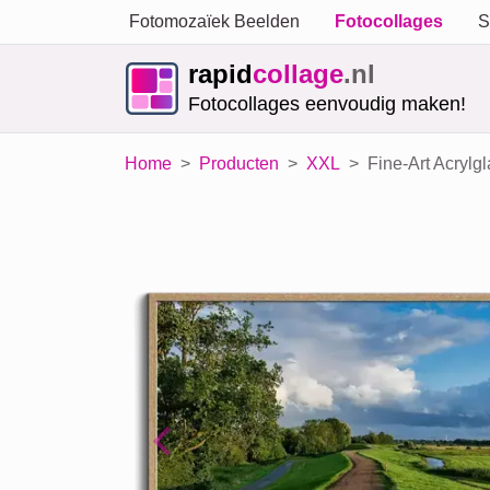
Fotomozaïek Beelden
Fotocollages
S
rapid
collage
.nl
Fotocollages eenvoudig maken!
Home
Producten
XXL
Fine-Art Acrylg
Previous