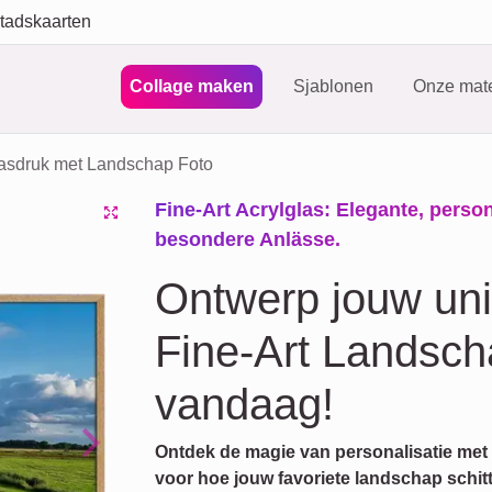
tadskaarten
Collage maken
Sjablonen
Onze mate
lasdruk met Landschap Foto
Fine-Art Acrylglas: Elegante, person
besondere Anlässe.
Ontwerp jouw uni
Fine-Art Landsch
vandaag!
Ontdek de magie van personalisatie met 
Next
voor hoe jouw favoriete landschap schitt