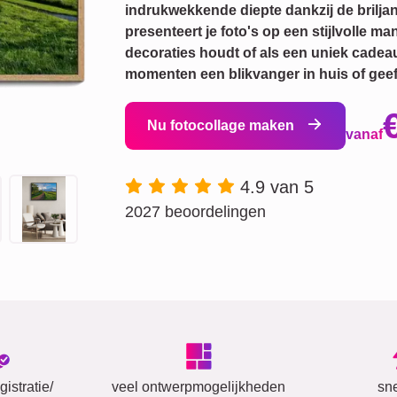
indrukwekkende diepte dankzij de brilja
presenteert je foto's op een stijlvolle m
decoraties houdt of als een uniek cadea
momenten een blikvanger in huis of geef
Nu fotocollage maken
vanaf
4.9 van 5
2027 beoordelingen
istratie/
veel ontwerpmogelijkheden
sn