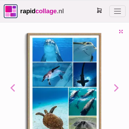
rapid
collage
.nl
Previous
Next