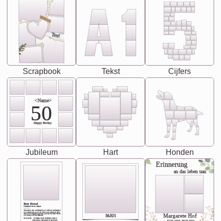
Text
Scrapbook
Tekst
Cijfers
<Name>
50
-Happy Birday-
Jubileum
Hart
Honden
Erinnerung
an das leben uan
Best Friend
[<NAME>] Noun, feminie
The person who understands you without explanation
you accepts just as you are. She's your partner in life's,
chaos your biggest supporter, and the one with whom
Margarete Hof
PARIS
you share your best memories.
Synonyms: Soulmate, closet confidante, sister at
heart person, life partner in adventure.
02.05.1940 - 08.04.2021