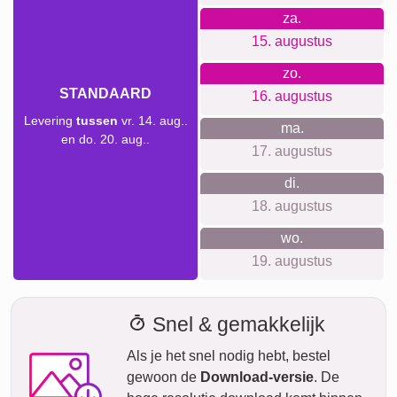
onze leveringsvoorspelling kun je altijd zien wanneer jouw
product geleverd wordt als je vandaag bestelt.
Met onze Prio Express-verzending kan jouw fotocollage
tegen een meerprijs binnen twee werkdagen bij jou zijn (bij
bestelling voor 8 uur 's ochtends). Maar zelfs met standaard
verzending is jouw collage – afhankelijk van het materiaal –
binnen enkele dagen naar je onderweg.
Jouw gehele zending is volledig verzekerd tegen
transportschade of verlies.
za.
VANDAAG
08. augustus
Nu bestellen
zo.
09. augustus
ma.