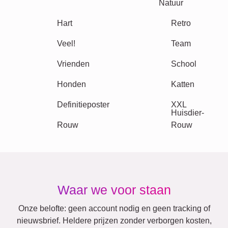
Steden
Mama
Klassiek
Geboorte
&
Oma
Kinderen
Papa
&
Opa
Familie
Jubileum
Pensioen
Getallen
Tekst