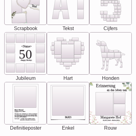
Text
Scrapbook
Tekst
Cijfers
<Name>
50
-Happy Birday-
Jubileum
Hart
Honden
Erinnerung
an das leben uan
Best Friend
[<NAME>] Noun, feminie
The person who understands you without explanation
you accepts just as you are. She's your partner in life's,
chaos your biggest supporter, and the one with whom
Margarete Hof
PARIS
you share your best memories.
Synonyms: Soulmate, closet confidante, sister at
heart person, life partner in adventure.
02.05.1940 - 08.04.2021
Definitieposter
Enkel
Rouw