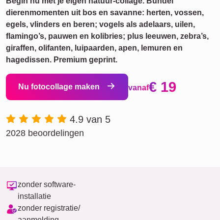
Begin nu met je eigen natuur-collage. Bundel
dierenmomenten uit bos en savanne: herten, vossen,
egels, vlinders en beren; vogels als adelaars, uilen,
flamingo’s, pauwen en kolibries; plus leeuwen, zebra’s,
giraffen, olifanten, luipaarden, apen, lemuren en
hagedissen. Premium geprint.
€ 19
Nu fotocollage maken
vanaf
4.9 van 5
2028 beoordelingen
zonder software-
installatie
zonder registratie/
aanmelding