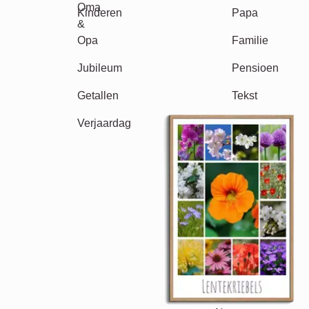
Events
Scrapbook
Seizoensgebonden