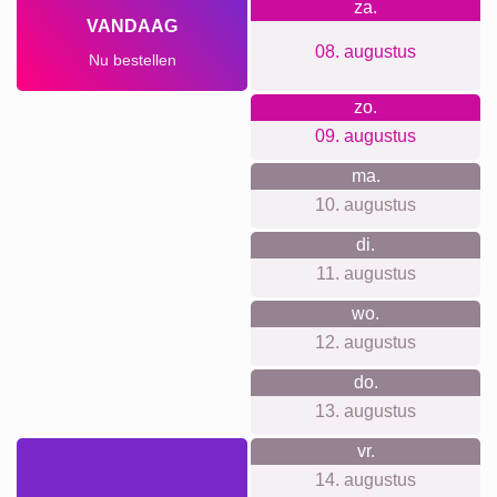
geschikts...
Perfect voor safari- en natuurreizen, vogelspot-avonturen,
kinderkamers vol lievelingsdieren, herinneringen aan
wandelingen of als blikvanger in de woonkamer. Ook ideaal
als cadeau voor dierenliefhebbers, verjaardagen, jubileums,
housewarmings of als bedankje voor een gids of oppas.
Collage maken
Verzendtijd en leveringsvoorspelling
We willen geen valse beloftes doen over levertijden. Met