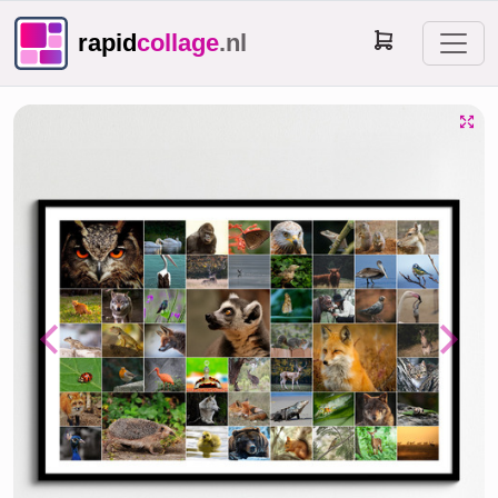
rapid
collage
.nl
Previous
Next