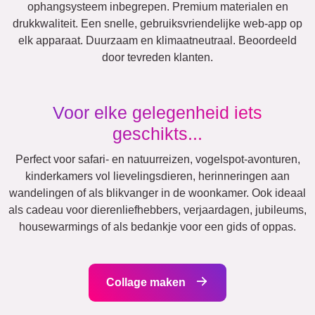
Verjaardag
Natuur
Hart
Retro
Veel!
Team
Vrienden
School
Honden
Katten