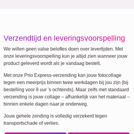
Definitieposter
XXL
Huisdier-
Rouw
Rouw
Waar we voor staan
Onze belofte: geen account nodig en geen tracking of
nieuwsbrief. Heldere prijzen zonder verborgen kosten,
ophangsysteem inbegrepen. Premium materialen en
drukkwaliteit. Een snelle, gebruiksvriendelijke web-app op
elk apparaat. Duurzaam en klimaatneutraal. Beoordeeld
door tevreden klanten.
Voor elke gelegenheid iets