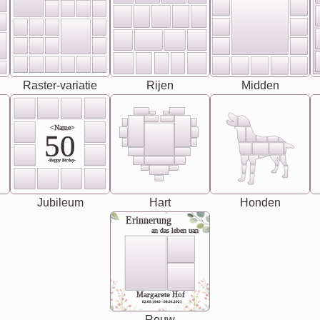
Raster-variatie
Rijen
Midden
<Name>
50
-Happy Birday-
Jubileum
Hart
Honden
Erinnerung
an das leben uan
Margarete Hof
02.05.1940 - 08.04.2021
Rouw