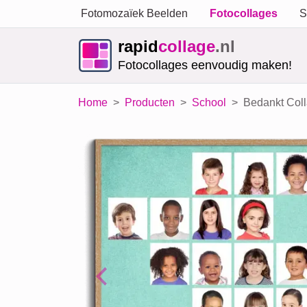
Fotomozaïek Beelden
Fotocollages
S
rapid
collage
.nl
Fotocollages eenvoudig maken!
Home
Producten
School
Bedankt Coll
Previous