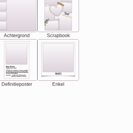
Text
Achtergrond
Scrapbook
Best Friend
[<NAME>] Noun, feminie
The person who understands you without explanation
you accepts just as you are. She's your partner in life's,
chaos your biggest supporter, and the one with whom
PARIS
you share your best memories.
Synonyms: Soulmate, closet confidante, sister at
heart person, life partner in adventure.
Definitieposter
Enkel