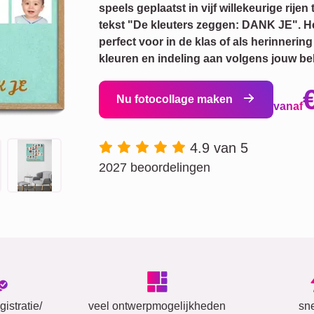
speels geplaatst in vijf willekeurige rij
tekst "De kleuters zeggen: DANK JE". He
perfect voor in de klas of als herinnerin
kleuren en indeling aan volgens jouw be
Nu fotocollage maken
vanaf
4.9 van 5
2027 beoordelingen
istratie/
veel ontwerpmogelijkheden
sn