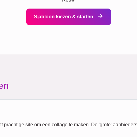
Sjabloon kiezen & starten
en
cht prachtige site om een collage te maken. De 'grote' aanbiede