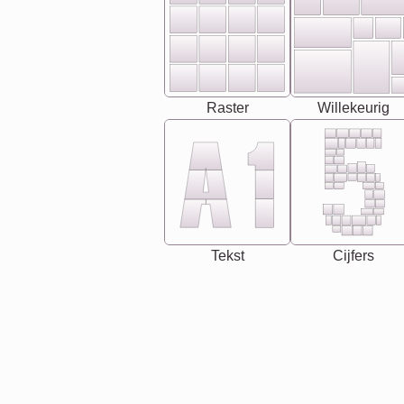
Raster
Willekeurig
Tekst
Cijfers