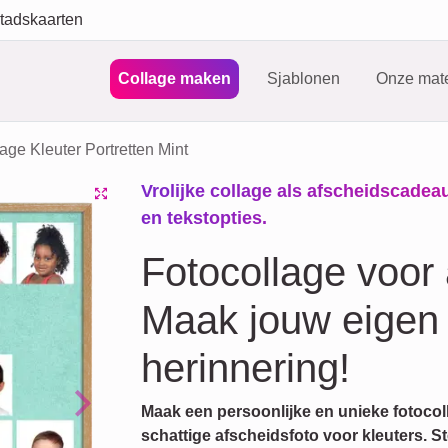
tadskaarten
Collage maken
Sjablonen
Onze mate
age Kleuter Portretten Mint
Vrolijke collage als afscheidscadeau
en tekstopties.
Fotocollage voor 
Maak jouw eigen 
herinnering!
Maak een persoonlijke en unieke fotoco
Next
schattige afscheidsfoto voor kleuters. Ste