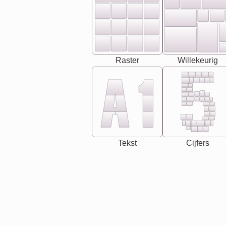
Raster
Willekeurig
Tekst
Cijfers