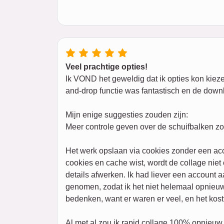
Veel prachtige opties!
Ik VOND het geweldig dat ik opties kon kiezen
and-drop functie was fantastisch en de downl
Mijn enige suggesties zouden zijn:
Meer controle geven over de schuifbalken zon
Het werk opslaan via cookies zonder een ac
cookies en cache wist, wordt de collage nie
details afwerken. Ik had liever een account 
genomen, zodat ik het niet helemaal opnieuw
bedenken, want er waren er veel, en het kostt
Al met al zou ik rapid collage 100% opnieuw