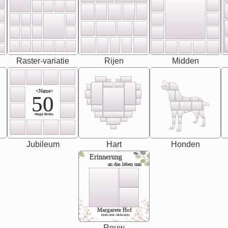
Raster-variatie
Rijen
Midden
<Name>
50
-Happy Birday-
Jubileum
Hart
Honden
Erinnerung
an das leben uan
Margarete Hof
02.05.1940 - 08.04.2021
Rouw