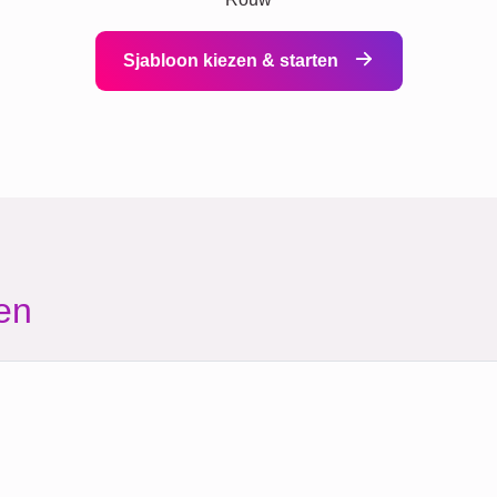
Sjabloon kiezen & starten
en