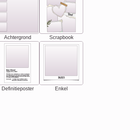
Text
Achtergrond
Scrapbook
Best Friend
[<NAME>] Noun, feminie
The person who understands you without explanation
you accepts just as you are. She's your partner in life's,
chaos your biggest supporter, and the one with whom
PARIS
you share your best memories.
Synonyms: Soulmate, closet confidante, sister at
heart person, life partner in adventure.
Definitieposter
Enkel