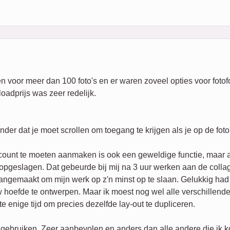
 voor meer dan 100 foto's en er waren zoveel opties voor fotofo
oadprijs was zeer redelijk.
der dat je moet scrollen om toegang te krijgen als je op de foto
count te moeten aanmaken is ook een geweldige functie, maar a
t opgeslagen. Dat gebeurde bij mij na 3 uur werken aan de coll
aangemaakt om mijn werk op z'n minst op te slaan. Gelukkig had 
 hoefde te ontwerpen. Maar ik moest nog wel alle verschillende
e enige tijd om precies dezelfde lay-out te dupliceren.
 gebruiken. Zeer aanbevolen en anders dan alle andere die ik k