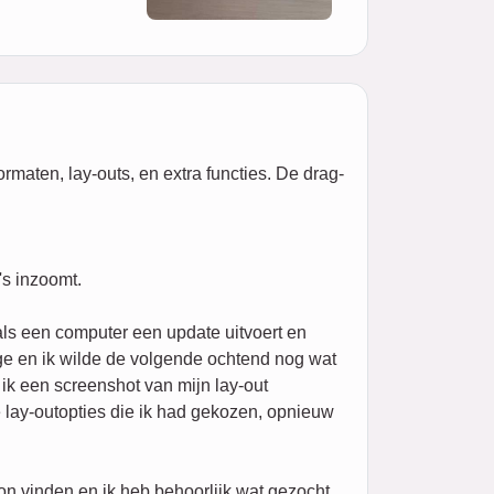
rmaten, lay-outs, en extra functies. De drag-
's inzoomt.
ls een computer een update uitvoert en
age en ik wilde de volgende ochtend nog wat
ik een screenshot van mijn lay-out
 lay-outopties die ik had gekozen, opnieuw
on vinden en ik heb behoorlijk wat gezocht