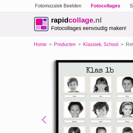
Fotomozaïek Beelden
Fotocollages
S
rapid
collage
.nl
Fotocollages eenvoudig maken!
Home
Producten
Klassiek, School
Ret
Previous