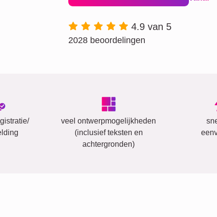
4.9 van 5
2028 beoordelingen
istratie/
veel ontwerpmogelijkheden
sn
lding
(inclusief teksten en
eenv
achtergronden)