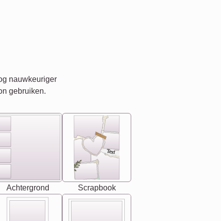
nog nauwkeuriger
on gebruiken.
Text
Achtergrond
Scrapbook