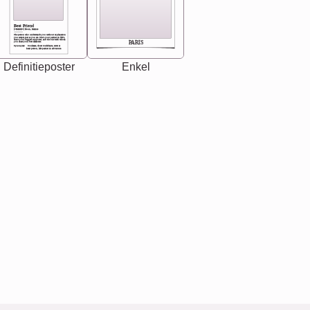
Best Friend
[<NAME>] Noun, feminie
The person who understands you without explanation
you accepts just as you are. She's your partner in life's,
chaos your biggest supporter, and the one with whom
PARIS
you share your best memories.
Synonyms: Soulmate, closet confidante, sister at
heart person, life partner in adventure.
Definitieposter
Enkel