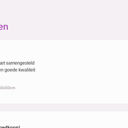
en
hart samengesteld
en goede kwaliteit
) 50x50cm
goedkoop!