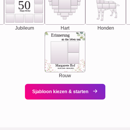
50
-Happy Birday-
Jubileum
Hart
Honden
Erinnerung
an das leben uan
Margarete Hof
02.05.1940 - 08.04.2021
Rouw
Sjabloon kiezen & starten