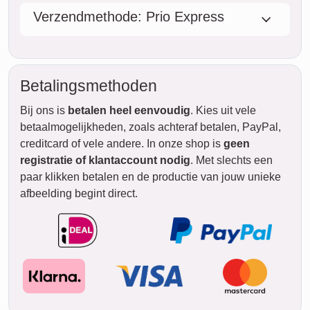
do.
13. augustus
vr.
14. augustus
STANDAARD
za.
Levering
tussen
do. 13. aug..
15. augustus
en wo. 19. aug..
zo.
16. augustus
ma.
17. augustus
Snel & gemakkelijk
Als je het snel nodig hebt, bestel
gewoon de
Download-versie
. De
hoge resolutie download komt binnen