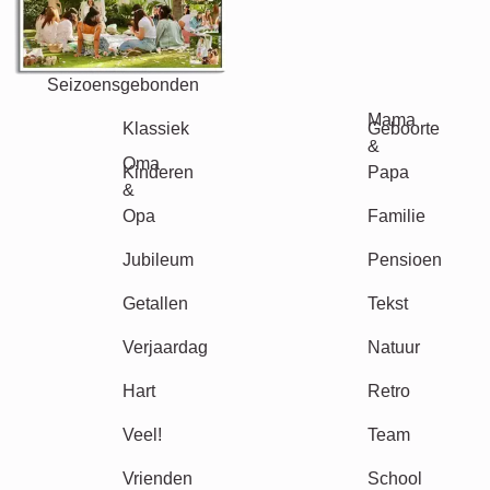
Events
Scrapbook
Seizoensgebonden
Steden