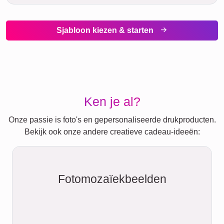
ongeveer
5 minuten per e-mail
direct
naar je toe
Collage downloaden maken
Verzendmethoden
Verzendmethode: Standaard
Omdat we onze middelen zo efficiënt en
milieuvriendelijk mogelijk willen gebruiken,
hebben we tot drie werkdagen nodig voor de
productie van je beeld. Daarna wordt het beeld de
volgende dag via standaardverzending verstuurd.
De verzending door de verzenddienst duurt
meestal één tot vijf werkdagen (groothandelsgoed,