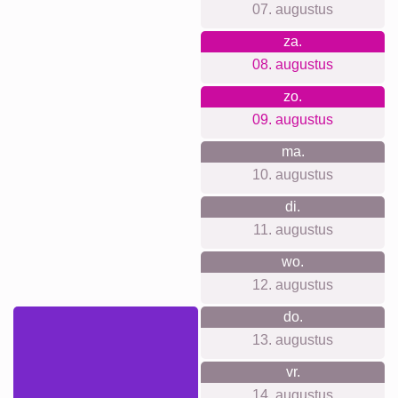
drukkwaliteit, een gebruiksvriendelijke web-app die op elk
apparaat werkt, en duurzaam, klimaatneutraal werken in
kantoor en productie. Tevreden klanten spreken voor zich.
Voor elke gelegenheid iets
geschikts...
Leuk voor na de carnaval, als cadeau voor een prinsenpaar,
voor verjaardagen, familieherinneringen, klas- of
teammomenten, jubileums van de vereniging,
housewarmings of als vrolijke blikvanger op kantoor. Ook
geweldig als seizoensdecoratie die elk jaar opnieuw mag
terugkeren.
Collage maken