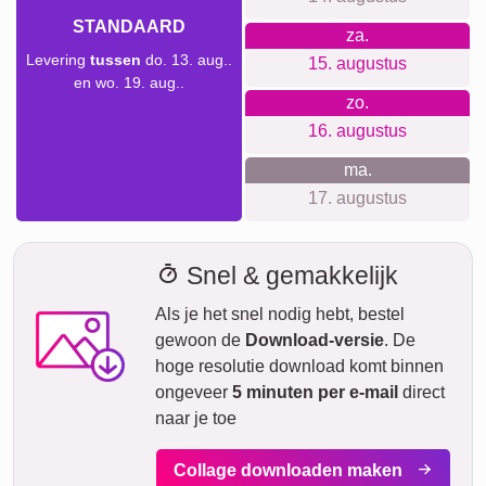
Verzendtijd en leveringsvoorspelling
We willen geen valse beloftes doen over levertijden. Met
onze leveringsvoorspelling kun je altijd zien wanneer jouw
product geleverd wordt als je vandaag bestelt.
Met onze Prio Express-verzending kan jouw fotocollage
tegen een meerprijs binnen twee werkdagen bij jou zijn (bij
bestelling voor 8 uur 's ochtends). Maar zelfs met standaard
verzending is jouw collage – afhankelijk van het materiaal –
binnen enkele dagen naar je onderweg.
Jouw gehele zending is volledig verzekerd tegen
transportschade of verlies.