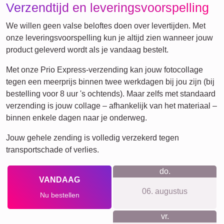
Hart
Retro
Veel!
Team
Vrienden
School
Honden
Katten
Definitieposter
XXL
Huisdier-
Rouw
Rouw
Waar we voor staan
Bij ons geen account nodig, geen tracking en geen
nieuwsbriefspam. Eerlijke prijzen zonder verborgen kosten,
inclusief ophangsysteem. Premium materialen en