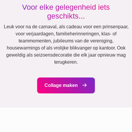
Oma & Opa
Jubileum
Pensioen
Getallen
Tekst
Natuur
Verjaardag