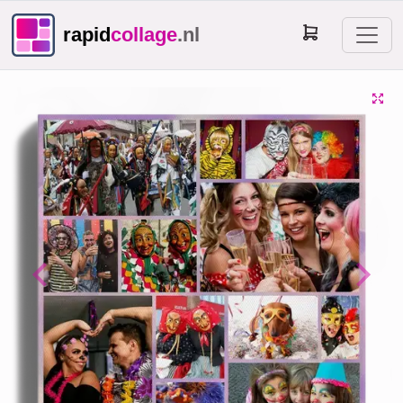
rapid
collage
.nl
Previous
Next