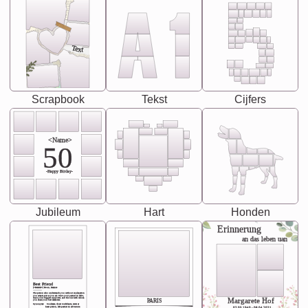
Text
Scrapbook
Tekst
Cijfers
<Name>
50
-Happy Birday-
Jubileum
Hart
Honden
Erinnerung
an das leben uan
Best Friend
[<NAME>] Noun, feminie
The person who understands you without explanation
you accepts just as you are. She's your partner in life's,
chaos your biggest supporter, and the one with whom
Margarete Hof
PARIS
you share your best memories.
Synonyms: Soulmate, closet confidante, sister at
heart person, life partner in adventure.
02.05.1940 - 08.04.2021