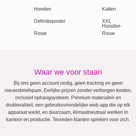
Klassiek
Geboorte
Mama & Papa
Kinderen
Familie