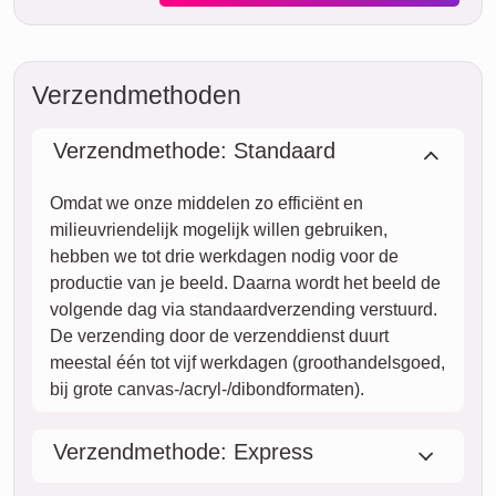
do.
VANDAAG
06. augustus
Nu bestellen
vr.
07. augustus
za.
08. augustus
zo.
09. augustus
ma.
10. augustus
di.
11. augustus
wo.
12. augustus