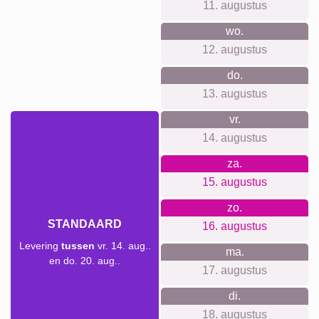
Team
Veel!
School