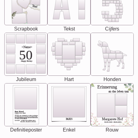
Text
Scrapbook
Tekst
Cijfers
<Name>
50
-Happy Birday-
Jubileum
Hart
Honden
Erinnerung
an das leben uan
Best Friend
[<NAME>] Noun, feminie
The person who understands you without explanation
you accepts just as you are. She's your partner in life's,
chaos your biggest supporter, and the one with whom
Margarete Hof
PARIS
you share your best memories.
Synonyms: Soulmate, closet confidante, sister at
heart person, life partner in adventure.
02.05.1940 - 08.04.2021
Definitieposter
Enkel
Rouw