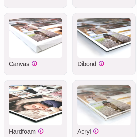
Canvas
Dibond
Hardfoam
Acryl