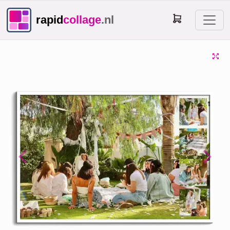
rapid
collage
.nl
Previous
Next