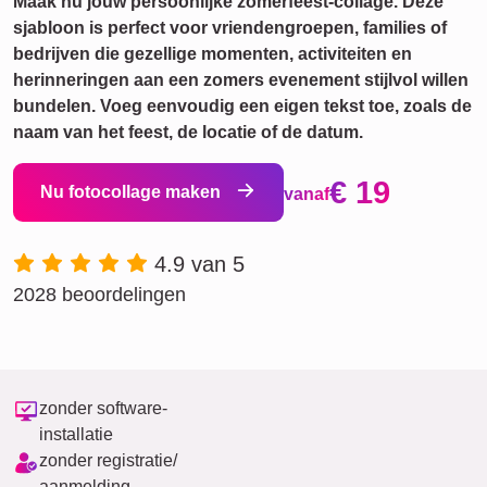
Maak nu jouw persoonlijke zomerfeest-collage. Deze
sjabloon is perfect voor vriendengroepen, families of
bedrijven die gezellige momenten, activiteiten en
herinneringen aan een zomers evenement stijlvol willen
bundelen. Voeg eenvoudig een eigen tekst toe, zoals de
naam van het feest, de locatie of de datum.
€ 19
Nu fotocollage maken
vanaf
4.9 van 5
2028 beoordelingen
zonder software-
installatie
zonder registratie/
aanmelding