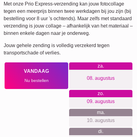
Verjaardag
Natuur
Retro
Hart