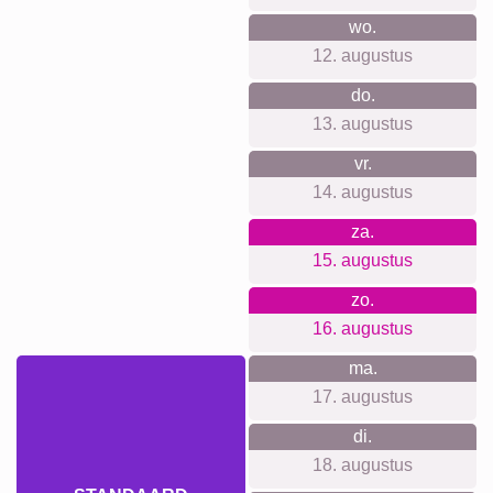
Voor elke gelegenheid iets
geschikts...
Ideeën genoeg: leg de lampionoptocht van school of buurt
vast, creëer een warme herfstmuur in de woonkamer of
kinderkamer, maak een bedankje voor leerkrachten of de
ouderraad, verras opa en oma met momenten van de
kleinkinderen, of bewaar de sfeer van een gezellig familie-
of buurtfeest.
Collage maken