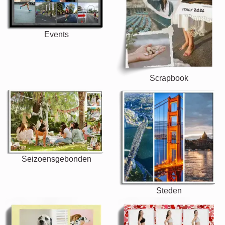
Events
Scrapbook
Seizoensgebonden
Steden