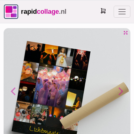
rapid
collage
.nl
Previous
Next