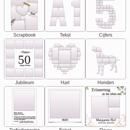
Text
Scrapbook
Tekst
Cijfers
<Name>
50
-Happy Birday-
Jubileum
Hart
Honden
Erinnerung
an das leben uan
Best Friend
[<NAME>] Noun, feminie
The person who understands you without explanation
you accepts just as you are. She's your partner in life's,
chaos your biggest supporter, and the one with whom
Margarete Hof
PARIS
you share your best memories.
Synonyms: Soulmate, closet confidante, sister at
heart person, life partner in adventure.
02.05.1940 - 08.04.2021