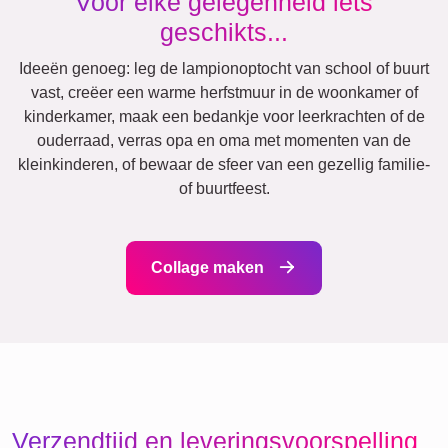
Natuur
Retro
Hart
Veel!
Team
Vrienden
School