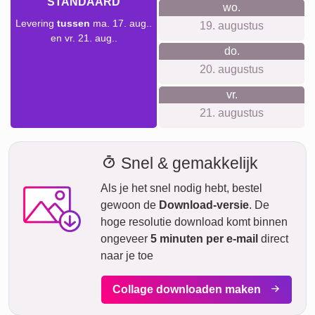
Verzendtijd en leveringsvoorspelling
We willen geen valse beloftes doen over levertijden. Met
onze leveringsvoorspelling kun je altijd zien wanneer jouw
product geleverd wordt als je vandaag bestelt.
Met onze Prio Express-verzending kan jouw fotocollage
tegen een meerprijs binnen twee werkdagen bij jou zijn (bij
bestelling voor 8 uur 's ochtends). Maar zelfs met standaard
verzending is jouw collage – afhankelijk van het materiaal –
binnen enkele dagen naar je onderweg.
Jouw gehele zending is volledig verzekerd tegen
transportschade of verlies.
ma.
VANDAAG
10. augustus
Nu bestellen
di.