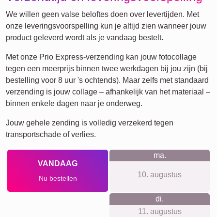
Honden
Katten
Definitieposter
XXL
Huisdier-
Rouw
Rouw
Waar we voor staan
Bij ons geen account nodig, geen tracking en geen
nieuwsbrief. Eerlijke prijzen zonder verborgen kosten; een
ophangsysteem is inbegrepen. We werken met
hoogwaardige materialen en een gebruiksvriendelijke
webapp die op telefoon, tablet en computer soepel loopt.
Bovendien produceren we duurzaam en klimaatneutraal,
wat onze tevreden reviews onderstrepen.