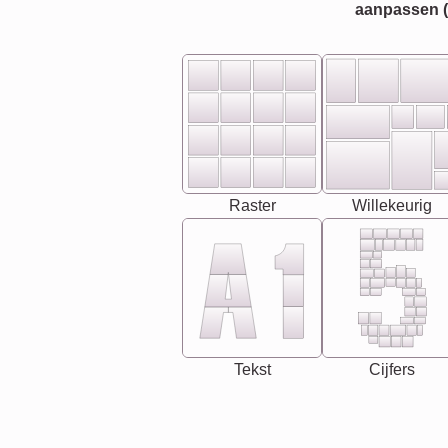
aanpassen (bi
Raster
Willekeurig
Tekst
Cijfers