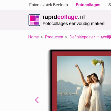
Fotomozaïek Beelden
Fotocollages
S
rapid
collage
.nl
Fotocollages eenvoudig maken!
Home
Producten
Definitieposter, Huwelij
Previous