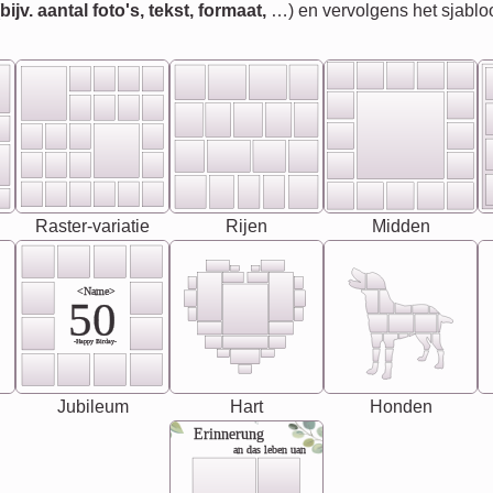
jv. aantal foto's, tekst, formaat,
…) en vervolgens het sjablo
Raster-variatie
Rijen
Midden
<Name>
50
-Happy Birday-
Jubileum
Hart
Honden
Erinnerung
an das leben uan