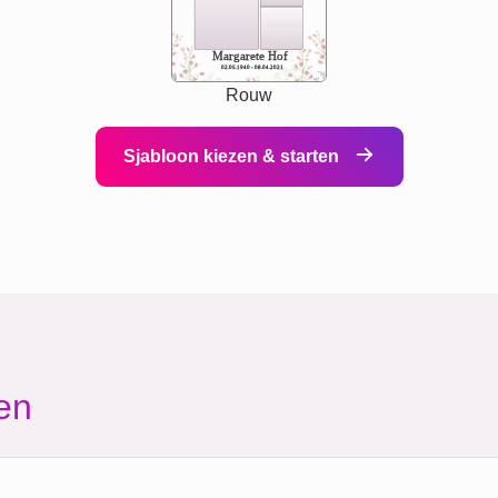
Margarete Hof
02.05.1940 - 08.04.2021
Rouw
Sjabloon kiezen & starten
en