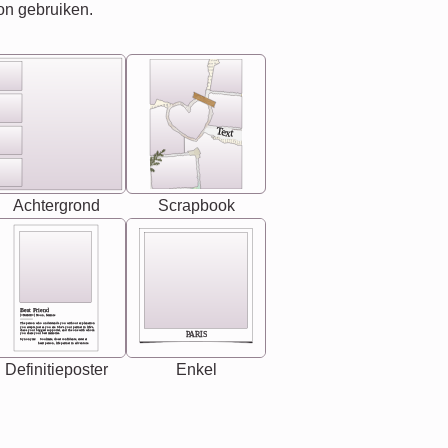
on gebruiken.
Text
Achtergrond
Scrapbook
Best Friend
[<NAME>] Noun, feminie
The person who understands you without explanation
you accepts just as you are. She's your partner in life's,
chaos your biggest supporter, and the one with whom
PARIS
you share your best memories.
Synonyms: Soulmate, closet confidante, sister at
heart person, life partner in adventure.
Definitieposter
Enkel