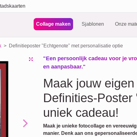
tadskaarten
Collage maken
Sjablonen
Onze mate
k
Definitieposter "Echtgenote" met personalisatie optie
"Een persoonlijk cadeau voor je vrou
en aanpasbaar."
Maak jouw eigen 
Definities-Poster
uniek cadeau!
Maak je unieke fotocollage en vereeuwi
Next
manier. Denk aan ons gepersonaliseerde D