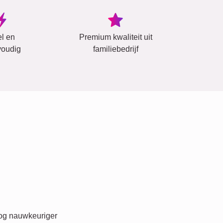
el en
Premium kwaliteit uit
oudig
familiebedrijf
nog nauwkeuriger