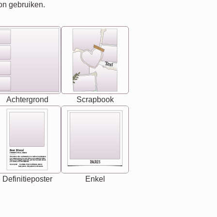
on gebruiken.
Text
Achtergrond
Scrapbook
Best Friend
[<NAME>] Noun, feminie
The person who understands you without explanation
you accepts just as you are. She's your partner in life's,
chaos your biggest supporter, and the one with whom
PARIS
you share your best memories.
Synonyms: Soulmate, closet confidante, sister at
heart person, life partner in adventure.
Definitieposter
Enkel