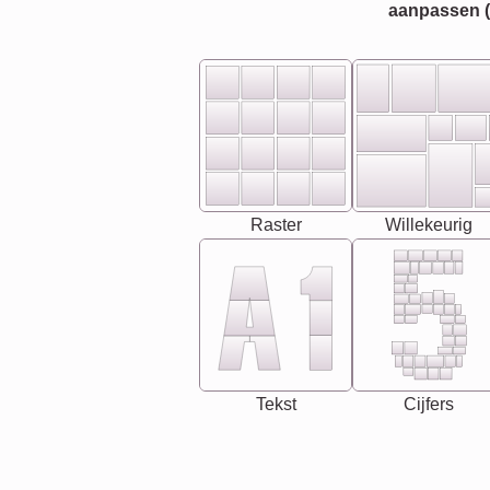
aanpassen (bi
Raster
Willekeurig
Tekst
Cijfers