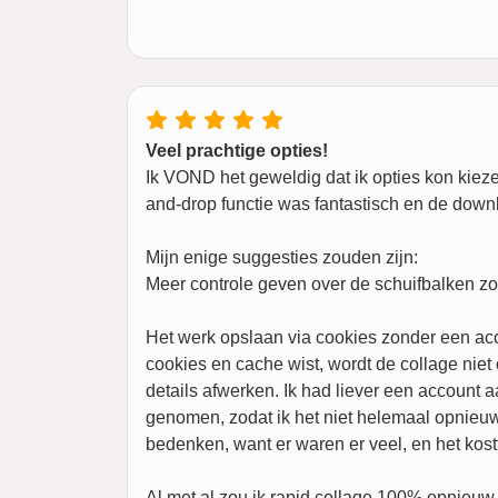
Veel prachtige opties!
Ik VOND het geweldig dat ik opties kon kiezen
and-drop functie was fantastisch en de downl
Mijn enige suggesties zouden zijn:
Meer controle geven over de schuifbalken zon
Het werk opslaan via cookies zonder een ac
cookies en cache wist, wordt de collage nie
details afwerken. Ik had liever een account 
genomen, zodat ik het niet helemaal opnieuw
bedenken, want er waren er veel, en het kostt
Al met al zou ik rapid collage 100% opnieuw