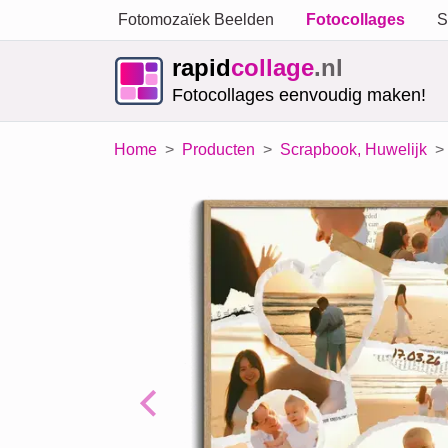
Fotomozaïek Beelden
Fotocollages
S
rapid
collage
.nl
Fotocollages eenvoudig maken!
Home
Producten
Scrapbook, Huwelijk
Previous