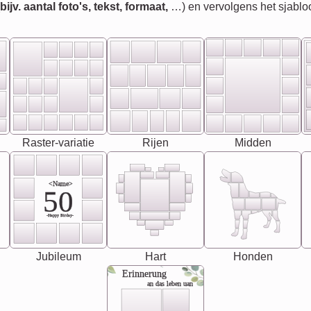
jv. aantal foto's, tekst, formaat,
…) en vervolgens het sjablo
Raster-variatie
Rijen
Midden
<Name>
50
-Happy Birday-
Jubileum
Hart
Honden
Erinnerung
an das leben uan