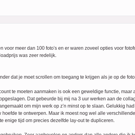
 voor meer dan 100 foto's en er waren zoveel opties voor fotofo
oadprijs was zeer redelijk.
der dat je moet scrollen om toegang te krijgen als je op de foto
count te moeten aanmaken is ook een geweldige functie, maar a
t opgeslagen. Dat gebeurde bij mij na 3 uur werken aan de coll
aangemaakt om mijn werk op z'n minst op te slaan. Gelukkig had 
 hoefde te ontwerpen. Maar ik moest nog wel alle verschillende
e enige tijd om precies dezelfde lay-out te dupliceren.
 gebruiken. Zeer aanbevolen en anders dan alle andere die ik k