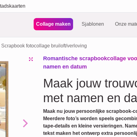
tadskaarten
Collage maken
Sjablonen
Onze mate
Scrapbook fotocollage bruiloft/verloving
Romantische scrapbookcollage voor b
namen en datum
Maak jouw trouw
met namen en d
Maak nu jouw persoonlijke scrapbook-col
Meerdere foto’s worden speels gecombinee
tape-details en kleine versieringen. Na
Next
tekst maken het ontwerp extra persoonlij