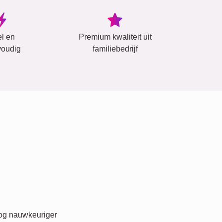
el en
Premium kwaliteit uit
oudig
familiebedrijf
nog nauwkeuriger