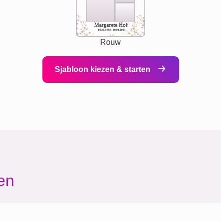
Margarete Hof
02.05.1940 - 08.04.2021
Rouw
Sjabloon kiezen & starten
en