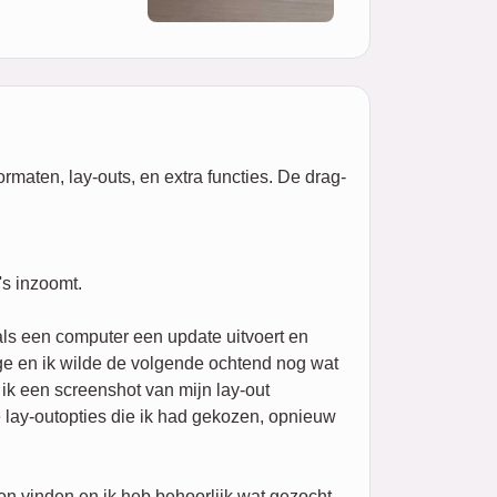
rmaten, lay-outs, en extra functies. De drag-
's inzoomt.
ls een computer een update uitvoert en
age en ik wilde de volgende ochtend nog wat
ik een screenshot van mijn lay-out
 lay-outopties die ik had gekozen, opnieuw
on vinden en ik heb behoorlijk wat gezocht