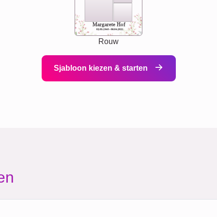
Margarete Hof
02.05.1940 - 08.04.2021
Rouw
Sjabloon kiezen & starten
en