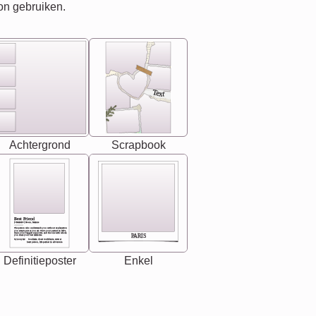
on gebruiken.
Text
Achtergrond
Scrapbook
Best Friend
[<NAME>] Noun, feminie
The person who understands you without explanation
you accepts just as you are. She's your partner in life's,
chaos your biggest supporter, and the one with whom
PARIS
you share your best memories.
Synonyms: Soulmate, closet confidante, sister at
heart person, life partner in adventure.
Definitieposter
Enkel