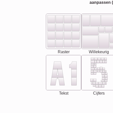
aanpassen (bi
Raster
Willekeurig
Tekst
Cijfers