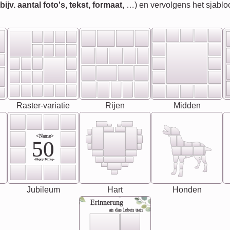
jv. aantal foto's, tekst, formaat,
…) en vervolgens het sjablo
Raster-variatie
Rijen
Midden
<Name>
50
-Happy Birday-
Jubileum
Hart
Honden
Erinnerung
an das leben uan