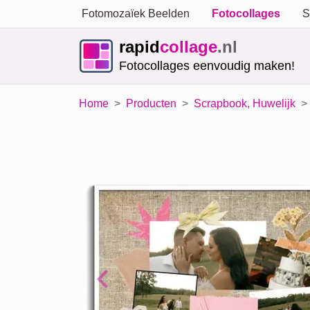
Fotomozaïek Beelden
Fotocollages
S
rapid
collage
.nl
Fotocollages eenvoudig maken!
Home
Producten
Scrapbook, Huwelijk
Previous