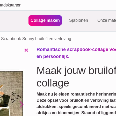
tadskaarten
Collage maken
Sjablonen
Onze mate
Scrapbook-Sunny bruiloft en verloving
Romantische scrapbook-collage voor
en persoonlijk.
Maak jouw bruilo
collage
Maak nu je eigen romantische herinneri
Deze opzet voor bruiloft en verloving la
afdrukken, speels gecombineerd met warme
Next
strikjes en bloemetjes. Staand of ligge