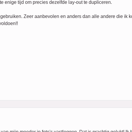
e enige tijd om precies dezelfde lay-out te dupliceren.
 gebruiken. Zeer aanbevolen en anders dan alle andere die ik k
voldoen!!
van mijn moeder in foto's vastleggen. Dat is prachtig gelukt! Ik