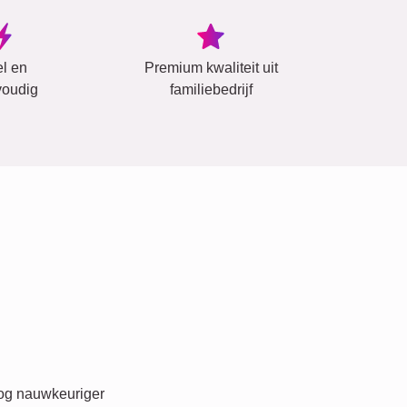
el en
Premium kwaliteit uit
oudig
familiebedrijf
nog nauwkeuriger