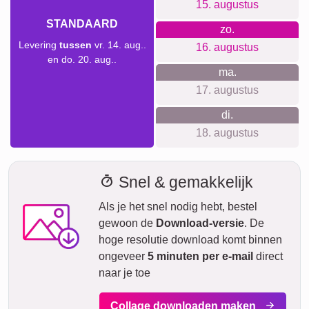
inbreuk op je privacy. Je hebt geen account nodig en we
doen niet aan tracking. Wat je ziet is wat je betaalt, zonder
verborgen kosten. Onze producten zijn duurzaam en
worden lokaal geproduceerd, mede dankzij onze
samenwerking met een drukkerij.
Voor elke gelegenheid iets
geschikts...
Onze fotocollages zijn geschikt voor talrijke gelegenheden.
Denk aan verjaardagen, jubilea, bruiloften en zelfs als een
persoonlijk gedenkteken. Of het nu een nieuwe baby, een
pensioen of een huwelijksjubileum is, een fotocollage is
een uniek cadeau vol herinneringen.
Collage maken