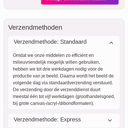
Verzendtijd en leveringsvoorspelling
We willen geen valse beloftes doen over levertijden. Met
onze leveringsvoorspelling kun je altijd zien wanneer jouw
product geleverd wordt als je vandaag bestelt.
Met onze Prio Express-verzending kan jouw fotocollage
tegen een meerprijs binnen twee werkdagen bij jou zijn (bij
bestelling voor 8 uur 's ochtends). Maar zelfs met standaard
verzending is jouw collage – afhankelijk van het materiaal –
binnen enkele dagen naar je onderweg.
Jouw gehele zending is volledig verzekerd tegen
transportschade of verlies.