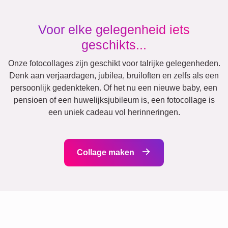
Events
Scrapbook
Seizoensgebonden
Steden
Geboorte