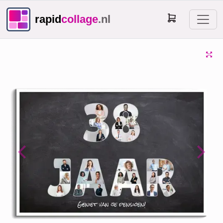
rapid
collage
.nl
Previous
Next