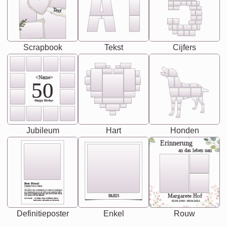
Text
Scrapbook
Tekst
Cijfers
<Name>
50
-Happy Birday-
Jubileum
Hart
Honden
Erinnerung
an das leben uan
Best Friend
[<NAME>] Noun, feminie
The person who understands you without explanation
you accepts just as you are. She's your partner in life's,
chaos your biggest supporter, and the one with whom
Margarete Hof
PARIS
you share your best memories.
Synonyms: Soulmate, closet confidante, sister at
heart person, life partner in adventure.
02.05.1940 - 08.04.2021
Definitieposter
Enkel
Rouw