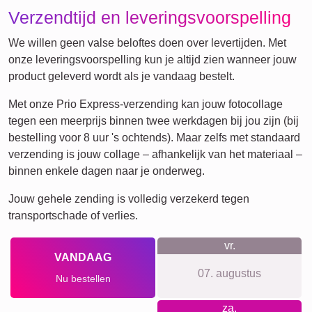
Mama
Klassiek
&
Oma
Kinderen
Papa
&
Opa
Familie
Jubileum
Pensioen
Getallen
Tekst