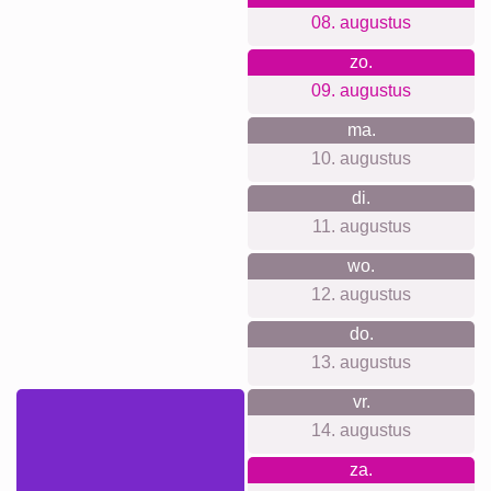
Verjaardag
Natuur
Hart
Retro
Veel!
Team
Vrienden
School
Honden
Katten
Definitieposter
XXL
Huisdier-
Rouw
Rouw
Waar we voor staan
Wij zijn toegewijd aan kwaliteit en klanttevredenheid zonder