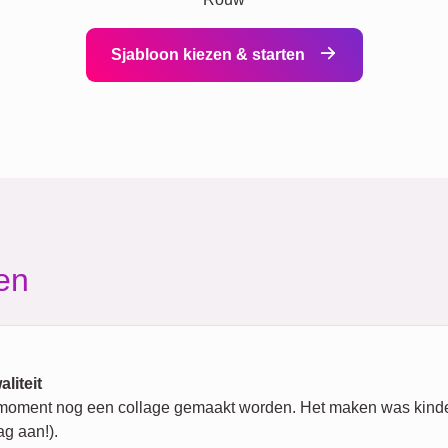
Sjabloon kiezen & starten
en
liteit
e moment nog een collage gemaakt worden. Het maken was kinder
g aan!).