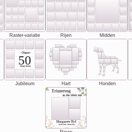
Raster-variatie
Rijen
Midden
<Name>
50
-Happy Birday-
Jubileum
Hart
Honden
Erinnerung
an das leben uan
Margarete Hof
02.05.1940 - 08.04.2021
Rouw