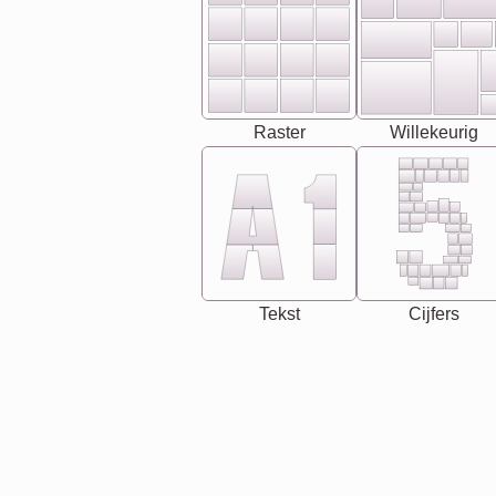
Raster
Willekeurig
Tekst
Cijfers