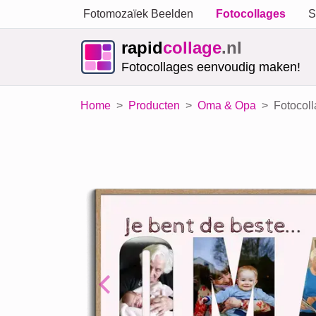
Fotomozaïek Beelden
Fotocollages
S
rapid
collage
.nl
Fotocollages eenvoudig maken!
Home
Producten
Oma & Opa
Fotocoll
Previous