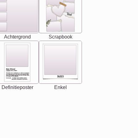
Text
Achtergrond
Scrapbook
Best Friend
[<NAME>] Noun, feminie
The person who understands you without explanation
you accepts just as you are. She's your partner in life's,
chaos your biggest supporter, and the one with whom
PARIS
you share your best memories.
Synonyms: Soulmate, closet confidante, sister at
heart person, life partner in adventure.
Definitieposter
Enkel