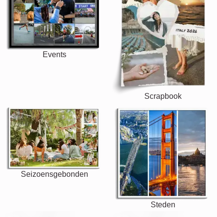
Events
Scrapbook
Seizoensgebonden
Steden