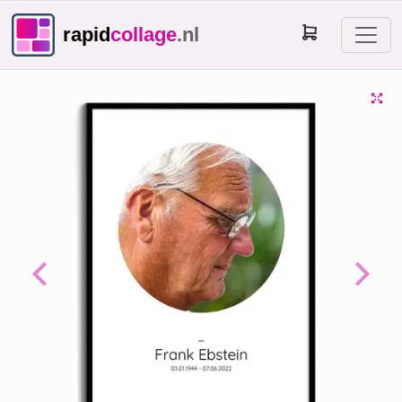
rapid
collage
.nl
Previous
Next