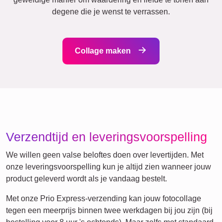
Vrienden
School
Katten
Honden