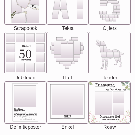
Text
Scrapbook
Tekst
Cijfers
<Name>
50
-Happy Birday-
Jubileum
Hart
Honden
Erinnerung
an das leben uan
Best Friend
[<NAME>] Noun, feminie
The person who understands you without explanation
you accepts just as you are. She's your partner in life's,
chaos your biggest supporter, and the one with whom
Margarete Hof
PARIS
you share your best memories.
Synonyms: Soulmate, closet confidante, sister at
heart person, life partner in adventure.
02.05.1940 - 08.04.2021
Definitieposter
Enkel
Rouw