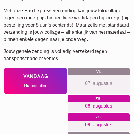
XXL
Definitieposter
Rouw
Huisdier-Rouw