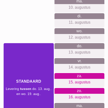
Waar we voor staan
Onze filosofie draait om een zorgeloze en eerlijke
winkelervaring. We vragen geen aanmeldingen, vermijden
tracking en nieuwsbrieven om je privacy te respecteren en
handhaven volledige prijsdoorzichtigheid. Onze producten
komen met ingebouwde wandophangsystemen zodat je
direct kunt genieten van je creatie. We streven naar de
hoogste duurzaamheid, zowel in het kantoor als in de
productie, en zetten ons in voor een klimaatneutrale
benadering.
Voor elke gelegenheid iets
geschikts...