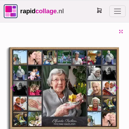
rapid
collage
.nl
Previous
Next