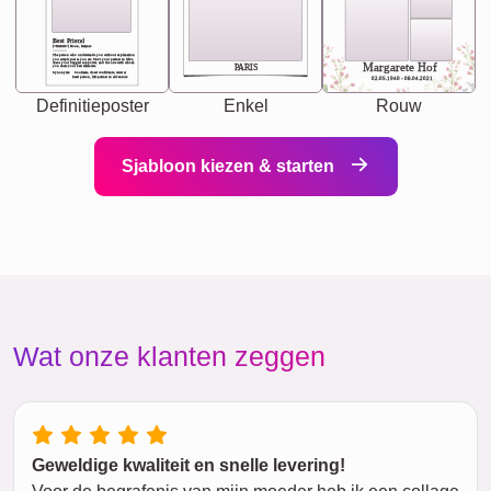
Best Friend
[<NAME>] Noun, feminie
The person who understands you without explanation
you accepts just as you are. She's your partner in life's,
chaos your biggest supporter, and the one with whom
Margarete Hof
PARIS
you share your best memories.
Synonyms: Soulmate, closet confidante, sister at
heart person, life partner in adventure.
02.05.1940 - 08.04.2021
Definitieposter
Enkel
Rouw
Sjabloon kiezen & starten
Wat onze klanten zeggen
Geweldige kwaliteit en snelle levering!