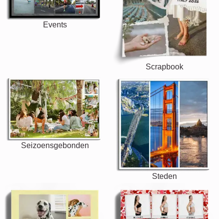
Events
Scrapbook
Seizoensgebonden
Steden