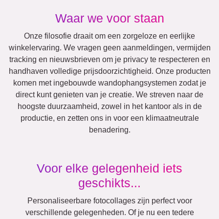
Team
Veel!
Vrienden
School