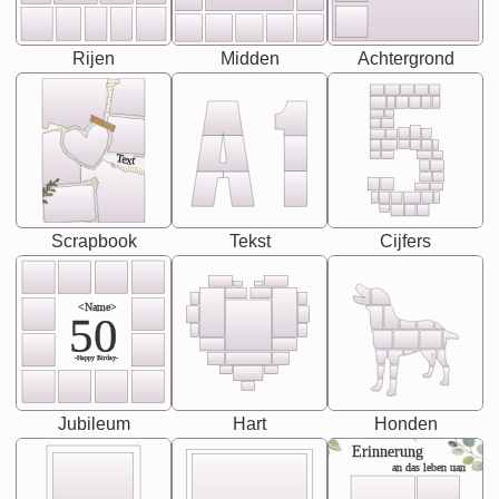
Rijen
Midden
Achtergrond
Text
Scrapbook
Tekst
Cijfers
<Name>
50
-Happy Birday-
Jubileum
Hart
Honden
Erinnerung
an das leben uan