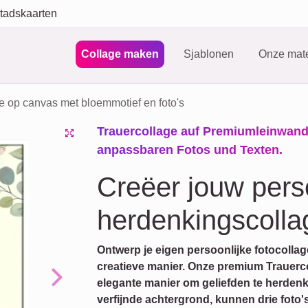
tadskaarten
Collage maken
Sjablonen
Onze mate
 op canvas met bloemmotief en foto's
Trauercollage auf Premiumleinwan
anpassbaren Fotos und Texten.
Creëer jouw pers
herdenkingscolla
Ontwerp je eigen persoonlijke fotocolla
creatieve manier. Onze premium Trauerco
elegante manier om geliefden te herdenk
Next
verfijnde achtergrond, kunnen drie foto'