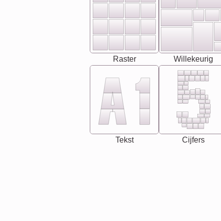
Raster
Willekeurig
Tekst
Cijfers