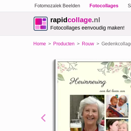
Fotomozaïek Beelden
Fotocollages
S
rapid
collage
.nl
Fotocollages eenvoudig maken!
Home
Producten
Rouw
Gedenkcollage
Previous