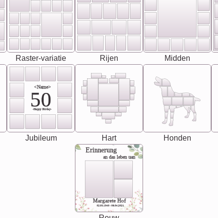
Raster-variatie
Rijen
Midden
<Name>
50
-Happy Birday-
Jubileum
Hart
Honden
Erinnerung
an das leben uan
Margarete Hof
02.05.1940 - 08.04.2021
Rouw