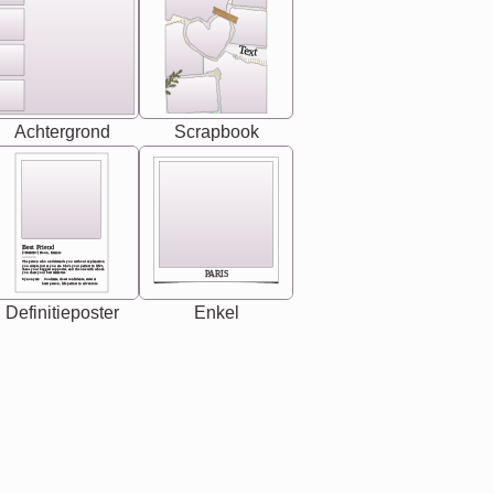
Text
Achtergrond
Scrapbook
Best Friend
[<NAME>] Noun, feminie
The person who understands you without explanation
you accepts just as you are. She's your partner in life's,
chaos your biggest supporter, and the one with whom
PARIS
you share your best memories.
Synonyms: Soulmate, closet confidante, sister at
heart person, life partner in adventure.
Definitieposter
Enkel