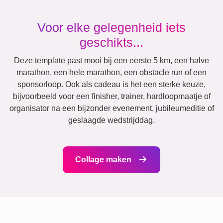
Veel!
Vrienden
School