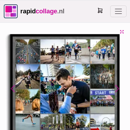
rapid
collage
.nl
Previous
Next