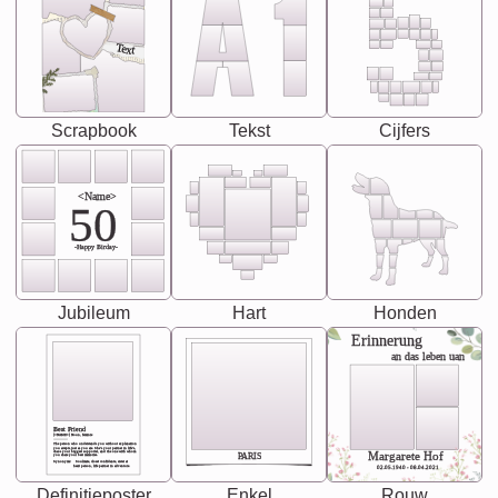
Text
Scrapbook
Tekst
Cijfers
<Name>
50
-Happy Birday-
Jubileum
Hart
Honden
Erinnerung
an das leben uan
Best Friend
[<NAME>] Noun, feminie
The person who understands you without explanation
you accepts just as you are. She's your partner in life's,
chaos your biggest supporter, and the one with whom
Margarete Hof
PARIS
you share your best memories.
Synonyms: Soulmate, closet confidante, sister at
heart person, life partner in adventure.
02.05.1940 - 08.04.2021
Definitieposter
Enkel
Rouw