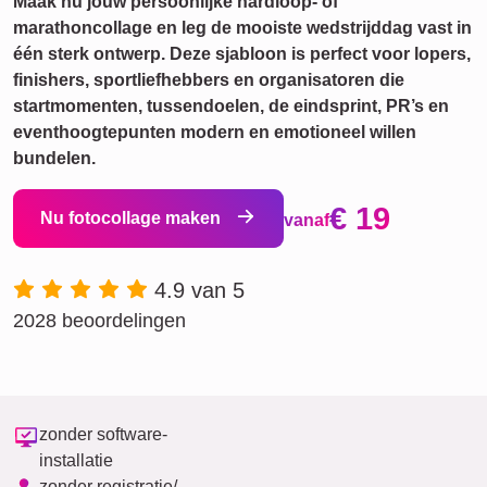
Maak nu jouw persoonlijke hardloop- of
marathoncollage en leg de mooiste wedstrijddag vast in
één sterk ontwerp. Deze sjabloon is perfect voor lopers,
finishers, sportliefhebbers en organisatoren die
startmomenten, tussendoelen, de eindsprint, PR’s en
eventhoogtepunten modern en emotioneel willen
bundelen.
€ 19
Nu fotocollage maken
vanaf
4.9 van 5
2028 beoordelingen
zonder software-
installatie
zonder registratie/