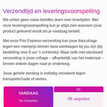
Katten
Honden
XXL