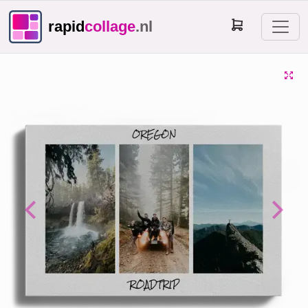
rapid
collage
.nl
Previous
Next