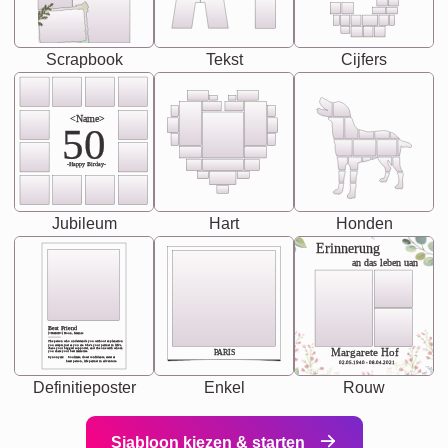
Scrapbook
Tekst
Cijfers
<Name>
50
-Happy Birday-
Jubileum
Hart
Honden
Erinnerung
an das leben uan
Best Friend
[<NAME>] Noun, feminie
The person who understands you without explanation
you accepts just as you are. She's your partner in life's,
chaos your biggest supporter, and the one with whom
Margarete Hof
PARIS
you share your best memories.
Synonyms: Soulmate, closet confidante, sister at
heart person, life partner in adventure.
02.05.1940 - 08.04.2021
Definitieposter
Enkel
Rouw
Sjabloon kiezen & starten