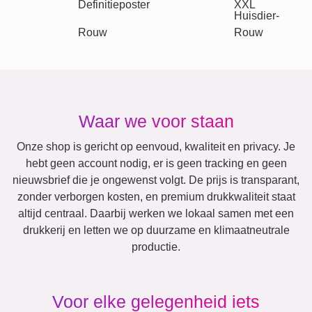
Mama & Papa
Kinderen
Oma & Opa
Familie