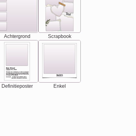
Text
Achtergrond
Scrapbook
Best Friend
[<NAME>] Noun, feminie
The person who understands you without explanation
you accepts just as you are. She's your partner in life's,
chaos your biggest supporter, and the one with whom
PARIS
you share your best memories.
Synonyms: Soulmate, closet confidante, sister at
heart person, life partner in adventure.
Definitieposter
Enkel