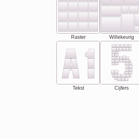
Raster
Willekeurig
Tekst
Cijfers