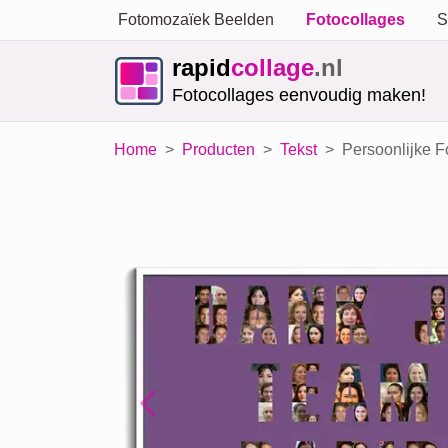
Fotomozaïek Beelden
Fotocollages
S
rapid
collage
.nl
Fotocollages eenvoudig maken!
Home
Producten
Tekst
Persoonlijke 
Previous