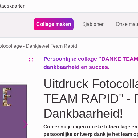
tadskaarten
Collage maken
Sjablonen
Onze mate
Fotocollage - Dankjewel Team Rapid
Persoonlijke collage "DANKE TEAM R
dankbaarheid en succes.
Uitdruck Fotoco
TEAM RAPID" - P
Dankbaarheid!
Creëer nu je eigen unieke fotocollage en l
Next
persoonlijke ontwerp dank je het team 