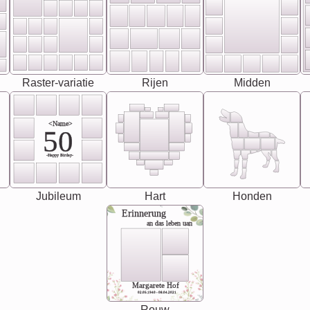
Raster-variatie
Rijen
Midden
<Name>
50
-Happy Birday-
Jubileum
Hart
Honden
Erinnerung
an das leben uan
Margarete Hof
02.05.1940 - 08.04.2021
Rouw