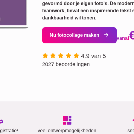
gevormd door je eigen foto's. De modern
teamwork, bevat een inspirerende tekst en
dankbaarheid wil tonen.
Nu fotocollage maken
vanaf
4.9 van 5
2027 beoordelingen
istratie/
veel ontwerpmogelijkheden
sn