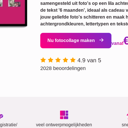
samengesteld uit foto's op een lila ach
de tekst '6 maanden', ideaal als cadeau 
jouw geliefde foto's schitteren en maak h
achtergrondkleuren, lettertypen en tekst
Nu fotocollage maken
vanaf
4.9 van 5
2028 beoordelingen
istratie/
veel ontwerpmogelijkheden
sn