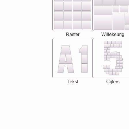
Raster
Willekeurig
Tekst
Cijfers