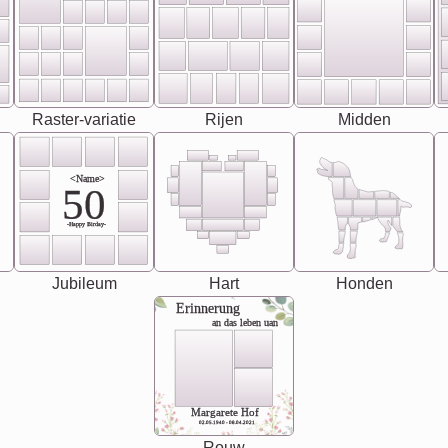
Raster-variatie
Rijen
Midden
<Name>
50
-Happy Birday-
Jubileum
Hart
Honden
Erinnerung
an das leben uan
Margarete Hof
02.05.1940 - 08.04.2021
Rouw