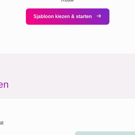
Sjabloon kiezen & starten
en
at