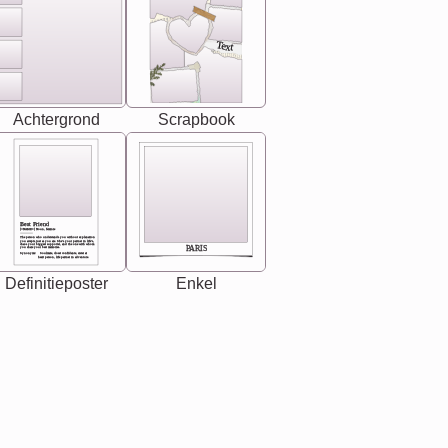
Text
Achtergrond
Scrapbook
Best Friend
[<NAME>] Noun, feminie
The person who understands you without explanation
you accepts just as you are. She's your partner in life's,
chaos your biggest supporter, and the one with whom
PARIS
you share your best memories.
Synonyms: Soulmate, closet confidante, sister at
heart person, life partner in adventure.
Definitieposter
Enkel