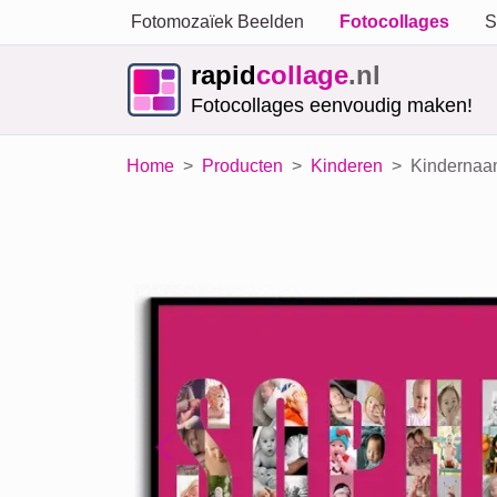
Fotomozaïek Beelden
Fotocollages
S
rapid
collage
.nl
Fotocollages eenvoudig maken!
Home
Producten
Kinderen
Kindernaam
Previous