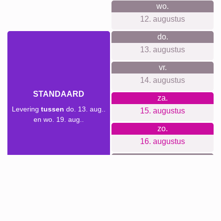
duurzame, premium materialen in samenwerking met een
lokale drukkerij.
Voor elke gelegenheid iets
geschikts...
Een fotocollage is een geweldig cadeau voor tal van
gelegenheden. Denk aan verjaardagen, jubilea, een
housewarming of om de liefde voor een speciale persoon te
vieren. Het is een persoonlijk geschenk dat laat zien dat je
moeite hebt gestoken in iets bijzonders en unieks.
Collage maken