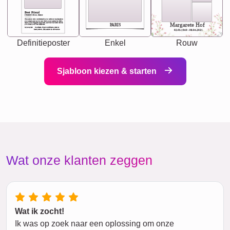
Best Friend
[<NAME>] Noun, feminie
The person who understands you without explanation
you accepts just as you are. She's your partner in life's,
chaos your biggest supporter, and the one with whom
Margarete Hof
PARIS
you share your best memories.
Synonyms: Soulmate, closet confidante, sister at
heart person, life partner in adventure.
02.05.1940 - 08.04.2021
Definitieposter
Enkel
Rouw
Sjabloon kiezen & starten
Wat onze klanten zeggen
Wat ik zocht!
Ik was op zoek naar een oplossing om onze