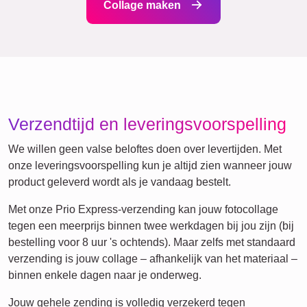
Honden
XXL
Definitieposter