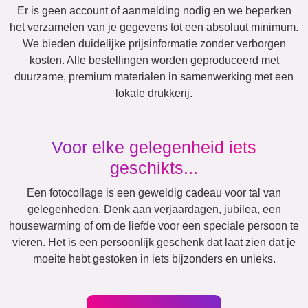
Vrienden
School
Katten