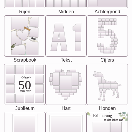
Rijen
Midden
Achtergrond
Text
Scrapbook
Tekst
Cijfers
<Name>
50
-Happy Birday-
Jubileum
Hart
Honden
Erinnerung
an das leben uan