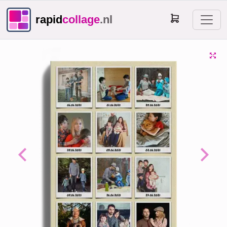
rapid
collage
.nl
Previous
Next