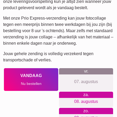
XXL
Definitieposter
Rouw
Huisdier-Rouw