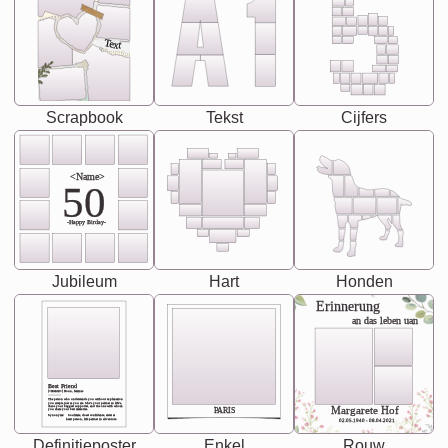
Text
Scrapbook
Tekst
Cijfers
<Name>
50
-Happy Birday-
Jubileum
Hart
Honden
Erinnerung
an das leben uan
Best Friend
[<NAME>] Noun, feminie
The person who understands you without explanation
you accepts just as you are. She's your partner in life's,
chaos your biggest supporter, and the one with whom
Margarete Hof
PARIS
you share your best memories.
Synonyms: Soulmate, closet confidante, sister at
heart person, life partner in adventure.
02.05.1940 - 08.04.2021
Definitieposter
Enkel
Rouw