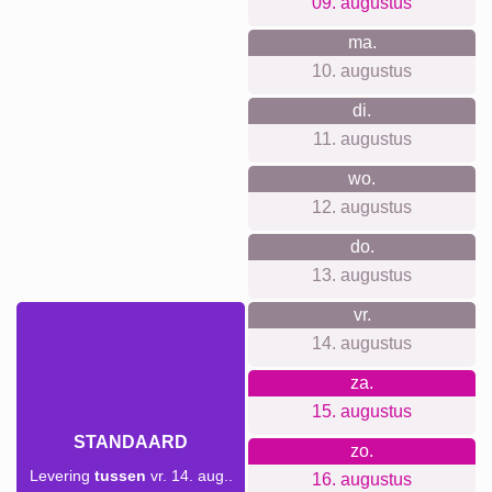
Waar we voor staan
Bij ons hoef je geen account aan te maken en we sturen
geen vervelende nieuwsbrieven. Transparantie staat
voorop: geen verborgen kosten, alle prijzen zijn duidelijk
inclusief wandbevestiging. Milieuvriendelijkheid is
belangrijk voor ons; onze productie is volledig
klimaatneutraal.
Voor elke gelegenheid iets
geschikts...
Een gepersonaliseerde fotocollage is een perfect cadeau
voor vele gelegenheden, zoals verjaardagen, jubilea of een
housewarming. Het biedt een mooie manier om de liefde
voor iemand te tonen of om een waardige herinnering tot