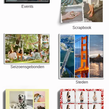
Events
Scrapbook
Seizoensgebonden
Steden