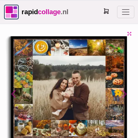
rapid
collage
.nl
Previous
Next