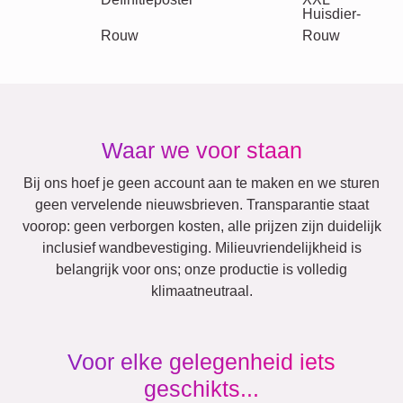
Team
Veel!
Vrienden
School