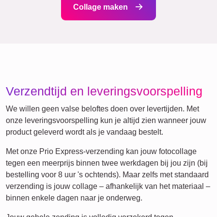
Verjaardag
Natuur
Retro
Hart