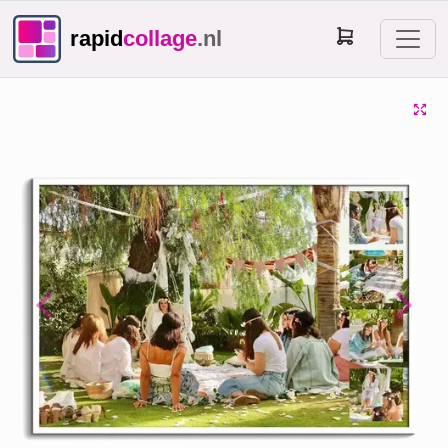
rapid
collage
.nl
Previous
Next