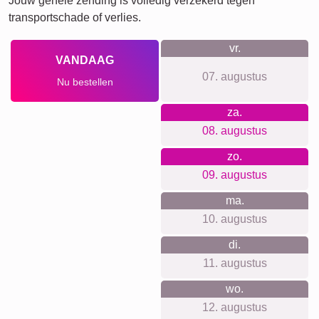
Veel!
Team
Vrienden
School
Honden
Katten
Definitieposter
XXL
Huisdier-
Rouw
Rouw
Waar we voor staan
Onze shop is gericht op eenvoud, kwaliteit en privacy. Je
hebt geen account nodig om iets te maken of te bestellen.
We gebruiken geen tracking en sturen geen nieuwsbrief. De
prijzen zijn transparant, zonder verborgen kosten, en