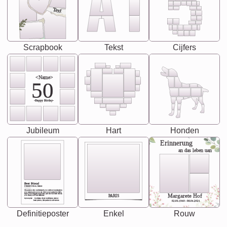
Text
Scrapbook
Tekst
Cijfers
<Name>
50
-Happy Birday-
Jubileum
Hart
Honden
Erinnerung
an das leben uan
Best Friend
[<NAME>] Noun, feminie
The person who understands you without explanation
you accepts just as you are. She's your partner in life's,
chaos your biggest supporter, and the one with whom
Margarete Hof
PARIS
you share your best memories.
Synonyms: Soulmate, closet confidante, sister at
heart person, life partner in adventure.
02.05.1940 - 08.04.2021
Definitieposter
Enkel
Rouw