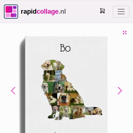
rapid
collage
.nl
Previous
Next