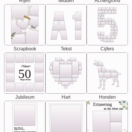
Rijen
Midden
Achtergrond
Text
Scrapbook
Tekst
Cijfers
<Name>
50
-Happy Birday-
Jubileum
Hart
Honden
Erinnerung
an das leben uan
Best Friend
[<NAME>] Noun, feminie
The person who understands you without explanation