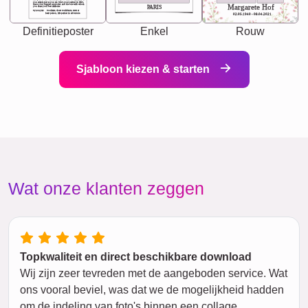
you accepts just as you are. She's your partner in life's,
chaos your biggest supporter, and the one with whom
Margarete Hof
PARIS
you share your best memories.
Synonyms: Soulmate, closet confidante, sister at
heart person, life partner in adventure.
02.05.1940 - 08.04.2021
Definitieposter
Enkel
Rouw
Sjabloon kiezen & starten
Wat onze klanten zeggen
Topkwaliteit en direct beschikbare download
Wij zijn zeer tevreden met de aangeboden service. Wat
ons vooral beviel, was dat we de mogelijkheid hadden
om de indeling van foto's binnen een collage