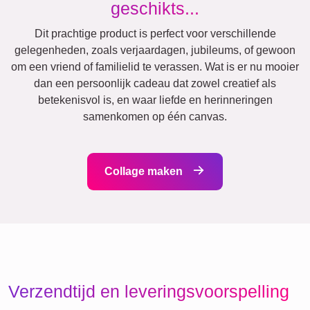
Huwelijk
Events
Scrapbook
Steden